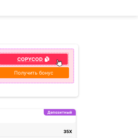
COPYCOD
Получить бонус
Депозитный
35X