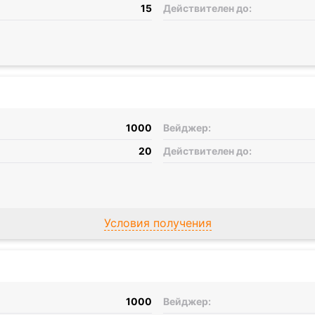
15
Действителен до:
1000
Вейджер:
20
Действителен до:
Условия получения
1000
Вейджер: