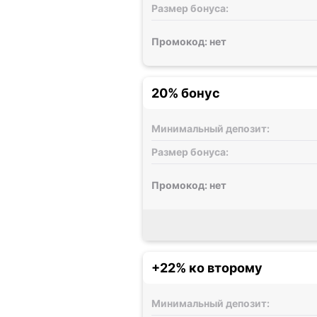
Размер бонуса:
Промокод: нет
20% бонус
Минимальный депозит:
Размер бонуса:
Промокод: нет
+22% ко второму
Минимальный депозит: