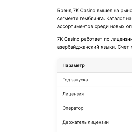
Бренд 7K Casino вышел на рыно
сегменте гемблинга. Каталог н
ассортиментов среди новых оп
7K Casino работает по лицензи
азербайджанский языки. Счет м
Параметр
Год запуска
Лицензия
Оператор
Держатель лицензии