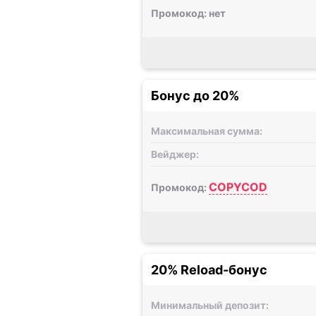
Промокод: нет
Бонус до 20%
Максимальная сумма:
Вейджер:
COPYCOD
Промокод:
20% Reload-бонус
Минимальный депозит: