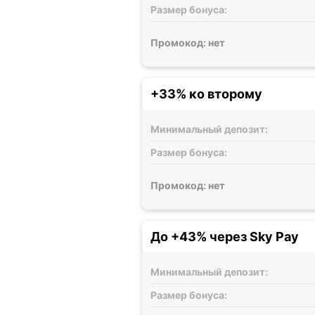
Размер бонуса:
Промокод: нет
+33% ко второму
Минимальный депозит:
Размер бонуса:
Промокод: нет
До +43% через Sky Pay
Минимальный депозит:
Размер бонуса: