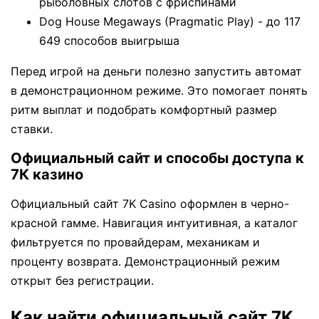
рыболовных слотов с фриспинами
Dog House Megaways (Pragmatic Play) - до 117
649 способов выигрыша
Перед игрой на деньги полезно запустить автомат
в демонстрационном режиме. Это помогает понять
ритм выплат и подобрать комфортный размер
ставки.
Официальный сайт и способы доступа к
7К казино
Официальный сайт 7K Casino оформлен в черно-
красной гамме. Навигация интуитивная, а каталог
фильтруется по провайдерам, механикам и
проценту возврата. Демонстрационный режим
открыт без регистрации.
Как найти официальный сайт 7K