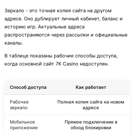
Зеркало - это точная копия сайта на другом
адресе. Оно дублирует личный кабинет, баланс и
историю игр. Актуальные адреса
распространяются через рассылки и официальные
каналы.
В таблице показаны рабочие способы доступа,
когда основной сайт 7K Casino недоступен.
Способ доступа
Как работает
Рабочее
Полная копия сайта на новом
зеркало
адресе
Мобильное
Прямое подключение в
приложение
обход блокировки