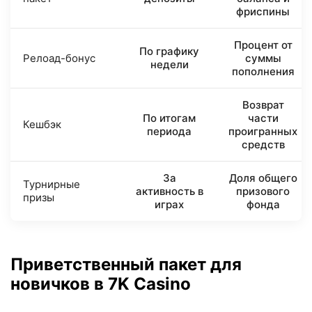
фриспины
Процент от
По графику
Релоад-бонус
суммы
недели
пополнения
Возврат
По итогам
части
Кешбэк
периода
проигранных
средств
За
Доля общего
Турнирные
активность в
призового
призы
играх
фонда
Приветственный пакет для
новичков в 7K Casino