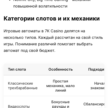
повышенной волатильности
Категории слотов и их механики
Игровые автоматы в 7K Casino делятся на
несколько типов. Каждый рассчитан на свой стиль
игры. Понимание различий помогает выбрать
автомат под свой бюджет.
Тип слота
Особенность
Подходит 
Простая
Классические
Начала
механика, мало
трехбарабанные
знакомст
линий
Бонусные
Сбалансиров
Видеослоты
раунды и