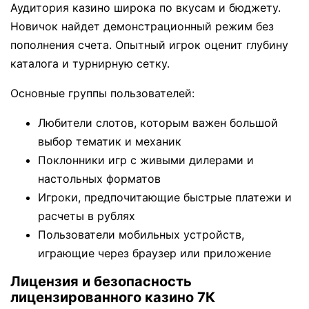
Аудитория казино широка по вкусам и бюджету.
Новичок найдет демонстрационный режим без
пополнения счета. Опытный игрок оценит глубину
каталога и турнирную сетку.
Основные группы пользователей:
Любители слотов, которым важен большой
выбор тематик и механик
Поклонники игр с живыми дилерами и
настольных форматов
Игроки, предпочитающие быстрые платежи и
расчеты в рублях
Пользователи мобильных устройств,
играющие через браузер или приложение
Лицензия и безопасность
лицензированного казино 7К