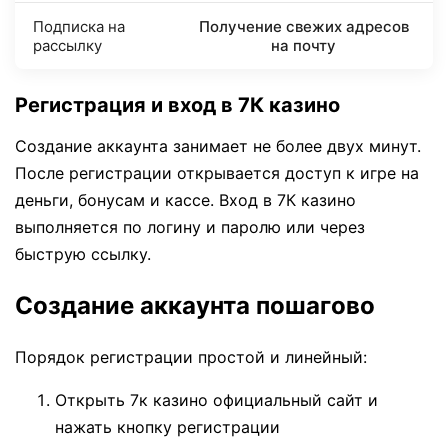
Подписка на
Получение свежих адресов
рассылку
на почту
Регистрация и вход в 7К казино
Создание аккаунта занимает не более двух минут.
После регистрации открывается доступ к игре на
деньги, бонусам и кассе. Вход в 7К казино
выполняется по логину и паролю или через
быструю ссылку.
Создание аккаунта пошагово
Порядок регистрации простой и линейный:
Открыть 7к казино официальный сайт и
нажать кнопку регистрации