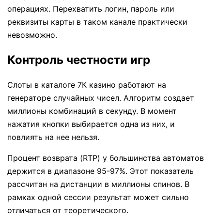
операциях. Перехватить логин, пароль или
реквизиты карты в таком канале практически
невозможно.
Контроль честности игр
Слоты в каталоге 7К казино работают на
генераторе случайных чисел. Алгоритм создает
миллионы комбинаций в секунду. В момент
нажатия кнопки выбирается одна из них, и
повлиять на нее нельзя.
Процент возврата (RTP) у большинства автоматов
держится в диапазоне 95-97%. Этот показатель
рассчитан на дистанции в миллионы спинов. В
рамках одной сессии результат может сильно
отличаться от теоретического.