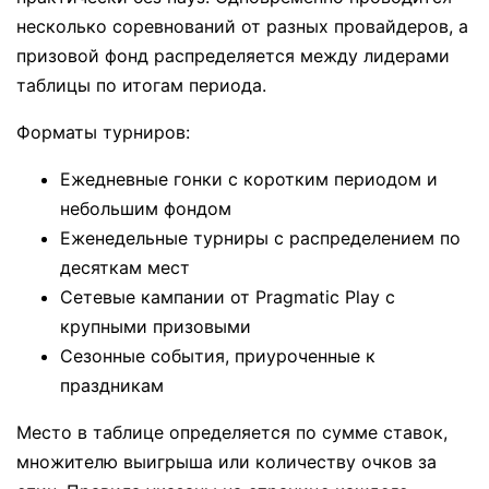
несколько соревнований от разных провайдеров, а
призовой фонд распределяется между лидерами
таблицы по итогам периода.
Форматы турниров:
Ежедневные гонки с коротким периодом и
небольшим фондом
Еженедельные турниры с распределением по
десяткам мест
Сетевые кампании от Pragmatic Play с
крупными призовыми
Сезонные события, приуроченные к
праздникам
Место в таблице определяется по сумме ставок,
множителю выигрыша или количеству очков за