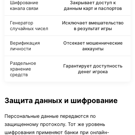
Шифрование
Закрывает доступ к
канала связи
данным карт и паспортов
Генератор
Исключает вмешательство
случайных чисел
в результат игры
Верификация
Отсекает мошеннические
личности
аккаунты
Раздельное
Гарантирует доступность
хранение
денег игрока
средств
Защита данных и шифрование
Персональные данные передаются по
защищенному протоколу. Тот же уровень
шифрования применяют банки при онлайн-