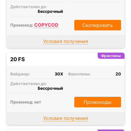
Действителен до:
Бессрочный
COPYCOD
Скопировать
Промокод:
Условия получения
Фриспины
20 FS
Вейджер:
30X
Фриспины:
20
Действителен до:
Бессрочный
Промокоды
Промокод: нет
Условия получения