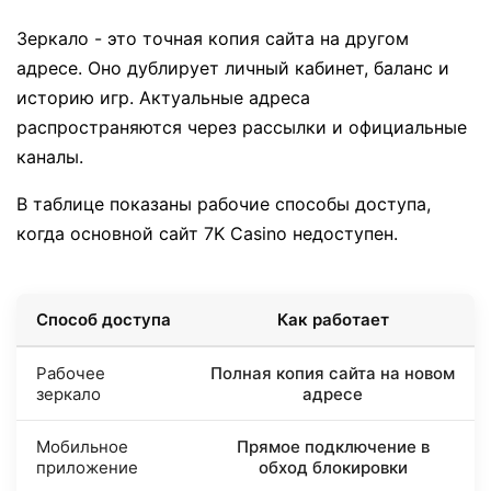
Зеркало - это точная копия сайта на другом
адресе. Оно дублирует личный кабинет, баланс и
историю игр. Актуальные адреса
распространяются через рассылки и официальные
каналы.
В таблице показаны рабочие способы доступа,
когда основной сайт 7K Casino недоступен.
Способ доступа
Как работает
Рабочее
Полная копия сайта на новом
зеркало
адресе
Мобильное
Прямое подключение в
приложение
обход блокировки