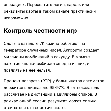
операциях. Перехватить логин, пароль или
реквизиты карты в таком канале практически
невозможно.
Контроль честности игр
Слоты в каталоге 7К казино работают на
генераторе случайных чисел. Алгоритм создает
миллионы комбинаций в секунду. В момент
нажатия кнопки выбирается одна из них, и
повлиять на нее нельзя.
Процент возврата (RTP) у большинства автоматов
держится в диапазоне 95-97%. Этот показатель
рассчитан на дистанции в миллионы спинов. В
рамках одной сессии результат может сильно
отличаться от теоретического.