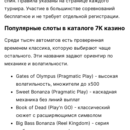
спин. Правила указаны на странице каждого
турнира. Участие в большинстве соревнований
бесплатное и не требует отдельной регистрации.
Популярные слоты в каталоге 7К казино
Среди тысяч автоматов есть проверенная
временем классика, которую выбирают чаще
остального. Эти названия задают ориентир по
механике и волатильности.
Gates of Olympus (Pragmatic Play) - высокая
волатильность, множители до x500
Sweet Bonanza (Pragmatic Play) - каскадная
механика без линий выплат
Book of Dead (Play'n GO) - классический
сюжет с расширяющимся символом
Big Bass Bonanza (Reel Kingdom) - серия