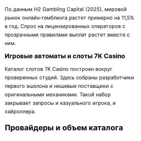
По данным H2 Gambling Capital (2025), мировой
рынок онлайн-гемблинга растет примерно на 11,5%
в год. Спрос на лицензированных операторов с
прозрачными правилами выплат растет вместе с
ним.
Игровые автоматы и слоты 7K Casino
Каталог слотов 7K Casino построен вокруг
проверенных студий. Здесь собраны разработчики
первого эшелона и нишевые поставщики с
оригинальными механиками. Такой набор
закрывает запросы и казуального игрока, и
хайроллера.
Провайдеры и объем каталога