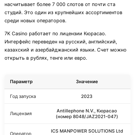
насчитывает более 7 000 слотов от почти ста
студий. Это один из крупнейших ассортиментов
среди новых операторов.
7K Casino работает по лицензии Кюрасао.
Интерфейс переведен на русский, английский,
казахский и азербайджанский языки. Счет можно
открыть в рублях, тенге или евро.
Параметр
Значение
Год запуска
2023
Antillephone N.V., Кюрасао
Лицензия
(номер 8048/JAZ2021-047)
ICS MANPOWER SOLUTIONS Ltd
Оператор