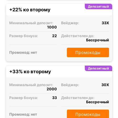
Депозитный
+22% ко второму
Минимальный депозит:
Вейджер:
33X
1000
Размер бонуса:
22
Действителен до:
Бессрочный
Промокоды
Промокод: нет
Депозитный
+33% ко второму
Минимальный депозит:
Вейджер:
30X
2000
Размер бонуса:
33
Действителен до:
Бессрочный
Промокоды
Промокод: нет