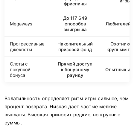
игры
фриспины
До 117 649
Megaways
способов
Любителей 
выигрыша
Прогрессивные
Накопительный
Охотников
джекпоты
призовой фонд
крупным пр
Слоты с
Прямой доступ
покупкой
к бонусному
Опытных иг
бонуса
раунду
Волатильность определяет ритм игры сильнее, чем
процент возврата. Низкая дает частые мелкие
выплаты. Высокая приносит редкие, но крупные
суммы.