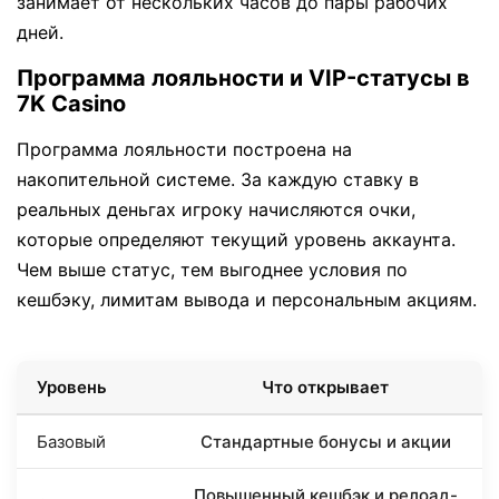
занимает от нескольких часов до пары рабочих
дней.
Программа лояльности и VIP-статусы в
7K Casino
Программа лояльности построена на
накопительной системе. За каждую ставку в
реальных деньгах игроку начисляются очки,
которые определяют текущий уровень аккаунта.
Чем выше статус, тем выгоднее условия по
кешбэку, лимитам вывода и персональным акциям.
Уровень
Что открывает
Базовый
Стандартные бонусы и акции
Повышенный кешбэк и релоад-