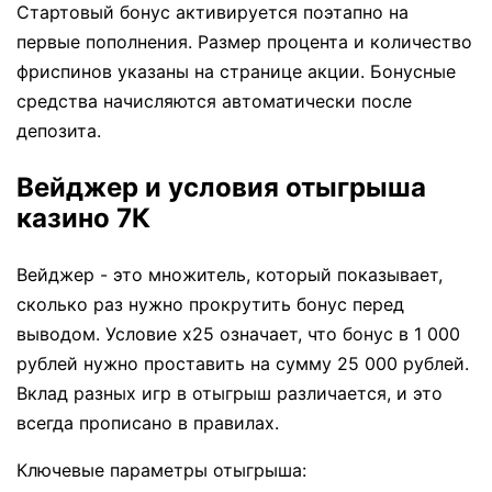
Стартовый бонус активируется поэтапно на
первые пополнения. Размер процента и количество
фриспинов указаны на странице акции. Бонусные
средства начисляются автоматически после
депозита.
Вейджер и условия отыгрыша
казино 7К
Вейджер - это множитель, который показывает,
сколько раз нужно прокрутить бонус перед
выводом. Условие x25 означает, что бонус в 1 000
рублей нужно проставить на сумму 25 000 рублей.
Вклад разных игр в отыгрыш различается, и это
всегда прописано в правилах.
Ключевые параметры отыгрыша: