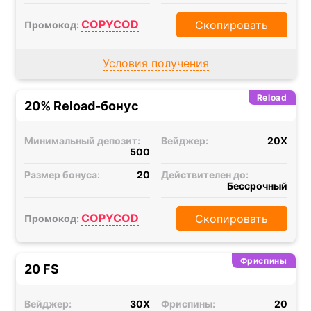
COPYCOD
Скопировать
Промокод:
Условия получения
Reload
20% Reload-бонус
Минимальный депозит:
Вейджер:
20X
500
Размер бонуса:
20
Действителен до:
Бессрочный
COPYCOD
Скопировать
Промокод:
Фриспины
20 FS
Вейджер:
30X
Фриспины:
20