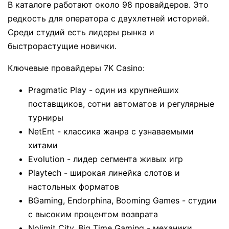
В каталоге работают около 98 провайдеров. Это
редкость для оператора с двухлетней историей.
Среди студий есть лидеры рынка и
быстрорастущие новички.
Ключевые провайдеры 7K Casino:
Pragmatic Play - один из крупнейших
поставщиков, сотни автоматов и регулярные
турниры
NetEnt - классика жанра с узнаваемыми
хитами
Evolution - лидер сегмента живых игр
Playtech - широкая линейка слотов и
настольных форматов
BGaming, Endorphina, Booming Games - студии
с высоким процентом возврата
Nolimit City, Big Time Gaming - механики