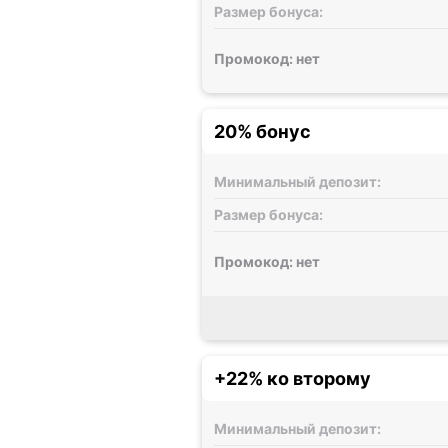
Размер бонуса:
Промокод: нет
20% бонус
Минимальный депозит:
Размер бонуса:
Промокод: нет
+22% ко второму
Минимальный депозит: