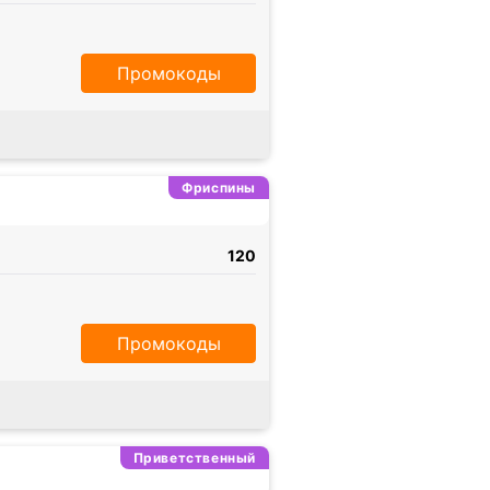
Промокоды
Фриспины
120
Промокоды
Приветственный