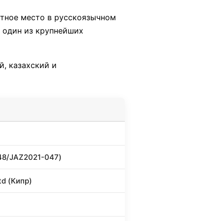
метное место в русскоязычном
о один из крупнейших
й, казахский и
048/JAZ2021-047)
d (Кипр)