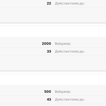
22
Действителен до:
2000
Вейджер:
33
Действителен до:
500
Вейджер:
43
Действителен до: