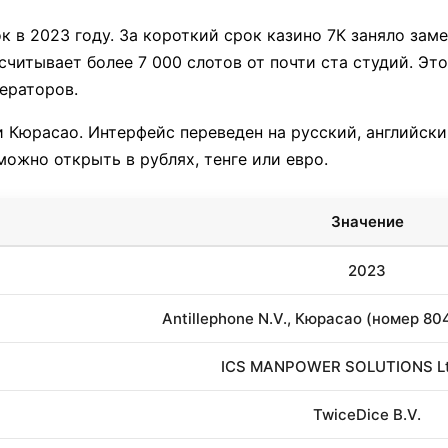
к в 2023 году. За короткий срок казино 7К заняло за
асчитывает более 7 000 слотов от почти ста студий. Эт
ераторов.
и Кюрасао. Интерфейс переведен на русский, английски
ожно открыть в рублях, тенге или евро.
Значение
2023
Antillephone N.V., Кюрасао (номер 8
ICS MANPOWER SOLUTIONS Lt
TwiceDice B.V.