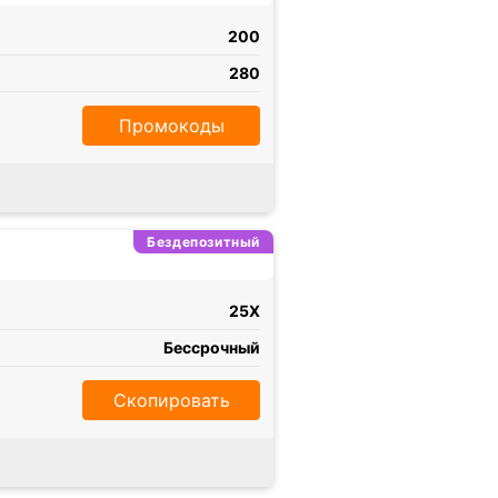
200
280
Промокоды
Бездепозитный
25X
Бессрочный
Скопировать