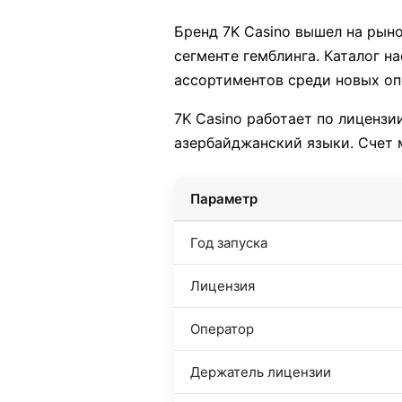
Бренд 7K Casino вышел на рыно
сегменте гемблинга. Каталог н
ассортиментов среди новых оп
7K Casino работает по лицензи
азербайджанский языки. Счет м
Параметр
Год запуска
Лицензия
Оператор
Держатель лицензии