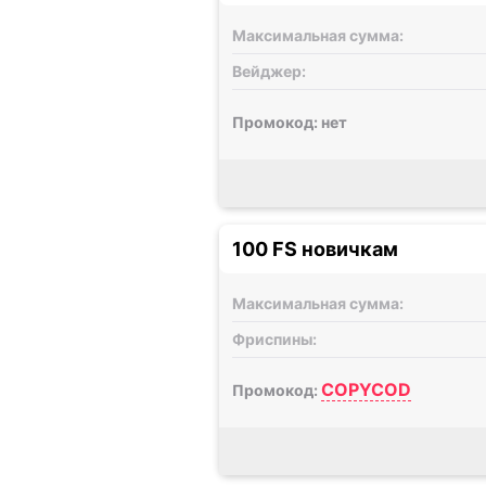
Максимальная сумма:
Вейджер:
Промокод: нет
100 FS новичкам
Максимальная сумма:
Фриспины:
COPYCOD
Промокод: