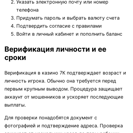
Указать электронную почту или номер
телефона
Придумать пароль и выбрать валюту счета
Подтвердить согласие с правилами
Войти в личный кабинет и пополнить баланс
Верификация личности и ее
сроки
Верификация в казино 7К подтверждает возраст и
личность игрока. Обычно она требуется перед
первым крупным выводом. Процедура защищает
аккаунт от мошенников и ускоряет последующие
выплаты.
Для проверки понадобятся документ с
фотографией и подтверждение адреса. Проверка