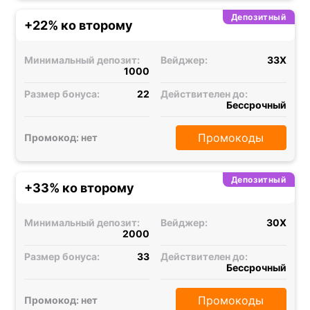
Депозитный
+22% ко второму
Минимальный депозит:
Вейджер:
33X
1000
Размер бонуса:
22
Действителен до:
Бессрочный
Промокоды
Промокод: нет
Депозитный
+33% ко второму
Минимальный депозит:
Вейджер:
30X
2000
Размер бонуса:
33
Действителен до:
Бессрочный
Промокоды
Промокод: нет