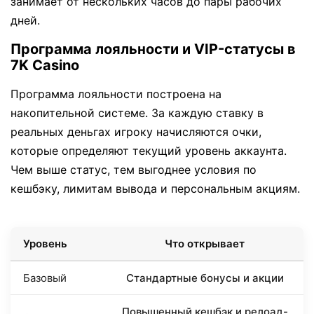
занимает от нескольких часов до пары рабочих
дней.
Программа лояльности и VIP-статусы в
7K Casino
Программа лояльности построена на
накопительной системе. За каждую ставку в
реальных деньгах игроку начисляются очки,
которые определяют текущий уровень аккаунта.
Чем выше статус, тем выгоднее условия по
кешбэку, лимитам вывода и персональным акциям.
Уровень
Что открывает
Базовый
Стандартные бонусы и акции
Повышенный кешбэк и релоад-