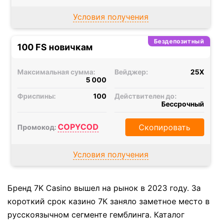
Условия получения
Бездепозитный
100 FS новичкам
Максимальная сумма:
Вейджер:
25X
5 000
Фриспины:
100
Действителен до:
Бессрочный
COPYCOD
Скопировать
Промокод:
Условия получения
Бренд 7K Casino вышел на рынок в 2023 году. За
короткий срок казино 7К заняло заметное место в
русскоязычном сегменте гемблинга. Каталог