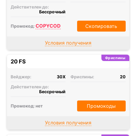
Действителен до:
Бессрочный
COPYCOD
Скопировать
Промокод:
Условия получения
Фриспины
20 FS
Вейджер:
30X
Фриспины:
20
Действителен до:
Бессрочный
Промокоды
Промокод: нет
Условия получения