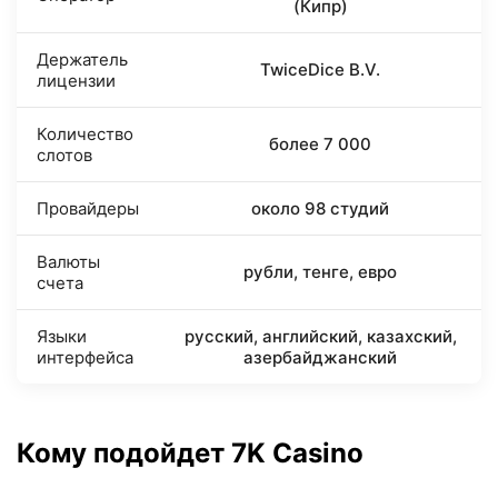
(Кипр)
Держатель
TwiceDice B.V.
лицензии
Количество
более 7 000
слотов
Провайдеры
около 98 студий
Валюты
рубли, тенге, евро
счета
Языки
русский, английский, казахский,
интерфейса
азербайджанский
Кому подойдет 7K Casino