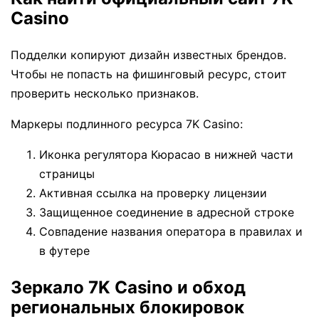
Casino
Подделки копируют дизайн известных брендов.
Чтобы не попасть на фишинговый ресурс, стоит
проверить несколько признаков.
Маркеры подлинного ресурса 7K Casino:
Иконка регулятора Кюрасао в нижней части
страницы
Активная ссылка на проверку лицензии
Защищенное соединение в адресной строке
Совпадение названия оператора в правилах и
в футере
Зеркало 7K Casino и обход
региональных блокировок