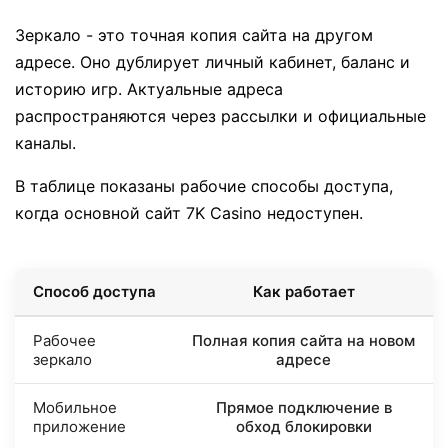
Зеркало - это точная копия сайта на другом
адресе. Оно дублирует личный кабинет, баланс и
историю игр. Актуальные адреса
распространяются через рассылки и официальные
каналы.
В таблице показаны рабочие способы доступа,
когда основной сайт 7K Casino недоступен.
Способ доступа
Как работает
Рабочее
Полная копия сайта на новом
зеркало
адресе
Мобильное
Прямое подключение в
приложение
обход блокировки