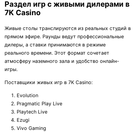
Раздел игр с живыми дилерами в
7K Casino
Живые столы транслируются из реальных студий в
прямом эфире. Раунды ведут профессиональные
дилеры, а ставки принимаются в режиме
реального времени. Этот формат сочетает
атмосферу наземного зала и удобство онлайн-
игры.
Поставщики живых игр в 7K Casino:
Evolution
Pragmatic Play Live
Playtech Live
Ezugi
Vivo Gaming