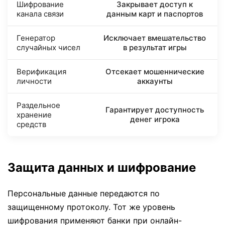
Шифрование
Закрывает доступ к
канала связи
данным карт и паспортов
Генератор
Исключает вмешательство
случайных чисел
в результат игры
Верификация
Отсекает мошеннические
личности
аккаунты
Раздельное
Гарантирует доступность
хранение
денег игрока
средств
Защита данных и шифрование
Персональные данные передаются по
защищенному протоколу. Тот же уровень
шифрования применяют банки при онлайн-