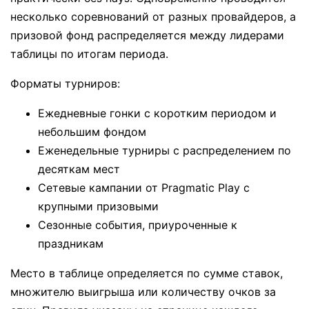
несколько соревнований от разных провайдеров, а
призовой фонд распределяется между лидерами
таблицы по итогам периода.
Форматы турниров:
Ежедневные гонки с коротким периодом и
небольшим фондом
Еженедельные турниры с распределением по
десяткам мест
Сетевые кампании от Pragmatic Play с
крупными призовыми
Сезонные события, приуроченные к
праздникам
Место в таблице определяется по сумме ставок,
множителю выигрыша или количеству очков за