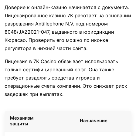
Доверие к онлайн-казино начинается с документа.
Лицензированное казино 7К работает на основании
разрешения Antillephone N.V. под номером
8048/JAZ2021-047, выданного в юрисдикции
Кюрасао. Проверить его можно по иконке
регулятора в нижней части сайта.
Лицензия в 7K Casino обязывает использовать
только сертифицированный софт. Она также
требует разделять средства игроков и
операционные счета компании. Это снижает риск
задержек при выплатах.
Механизм
Назначение
защиты