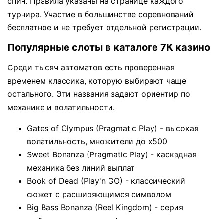
спин. Правила указаны на странице каждого
турнира. Участие в большинстве соревнований
бесплатное и не требует отдельной регистрации.
Популярные слоты в каталоге 7К казино
Среди тысяч автоматов есть проверенная
временем классика, которую выбирают чаще
остального. Эти названия задают ориентир по
механике и волатильности.
Gates of Olympus (Pragmatic Play) - высокая
волатильность, множители до x500
Sweet Bonanza (Pragmatic Play) - каскадная
механика без линий выплат
Book of Dead (Play'n GO) - классический
сюжет с расширяющимся символом
Big Bass Bonanza (Reel Kingdom) - серия