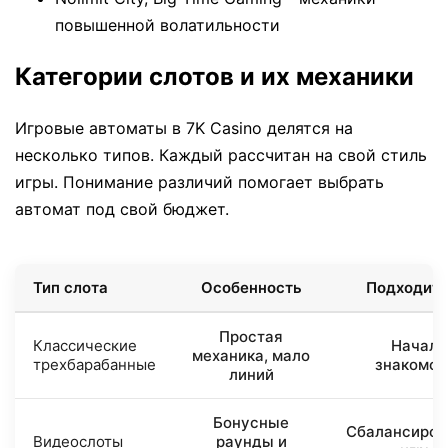
повышенной волатильности
Категории слотов и их механики
Игровые автоматы в 7K Casino делятся на
несколько типов. Каждый рассчитан на свой стиль
игры. Понимание различий помогает выбрать
автомат под свой бюджет.
Тип слота
Особенность
Подходит 
Простая
Классические
Начала
механика, мало
трехбарабанные
знакомст
линий
Бонусные
Сбалансиров
Видеослоты
раунды и