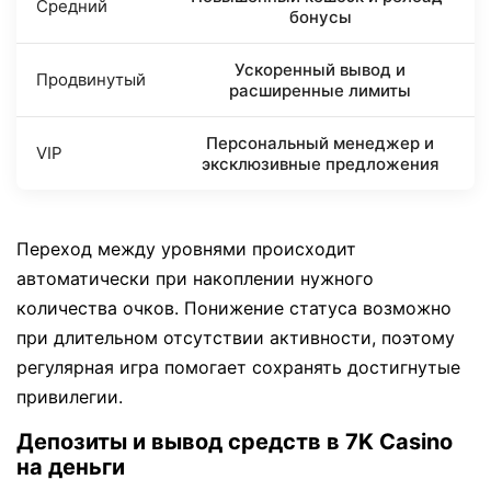
Средний
бонусы
Ускоренный вывод и
Продвинутый
расширенные лимиты
Персональный менеджер и
VIP
эксклюзивные предложения
Переход между уровнями происходит
автоматически при накоплении нужного
количества очков. Понижение статуса возможно
при длительном отсутствии активности, поэтому
регулярная игра помогает сохранять достигнутые
привилегии.
Депозиты и вывод средств в 7K Casino
на деньги