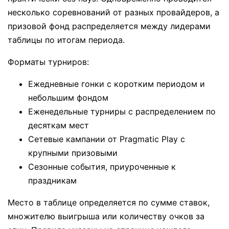
несколько соревнований от разных провайдеров, а
призовой фонд распределяется между лидерами
таблицы по итогам периода.
Форматы турниров:
Ежедневные гонки с коротким периодом и
небольшим фондом
Еженедельные турниры с распределением по
десяткам мест
Сетевые кампании от Pragmatic Play с
крупными призовыми
Сезонные события, приуроченные к
праздникам
Место в таблице определяется по сумме ставок,
множителю выигрыша или количеству очков за