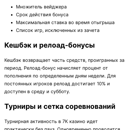
Множитель вейджера
Срок действия бонуса
Максимальная ставка во время отыгрыша
Список игр, исключенных из зачета
Кешбэк и релоад-бонусы
Кешбэк возвращает часть средств, проигранных за
период. Релоад-бонус начисляет процент от
пополнения по определенным дням недели. Для
постоянных игроков релоад достигает 10% и
доступен в среду и субботу.
Турниры и сетка соревнований
Турнирная активность в 7К казино идет
практически без пауз. Одновременно проводится