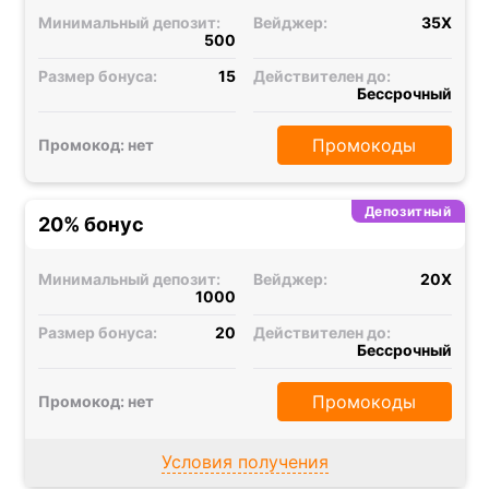
Минимальный депозит:
Вейджер:
35X
500
Размер бонуса:
15
Действителен до:
Бессрочный
Промокоды
Промокод: нет
Депозитный
20% бонус
Минимальный депозит:
Вейджер:
20X
1000
Размер бонуса:
20
Действителен до:
Бессрочный
Промокоды
Промокод: нет
Условия получения