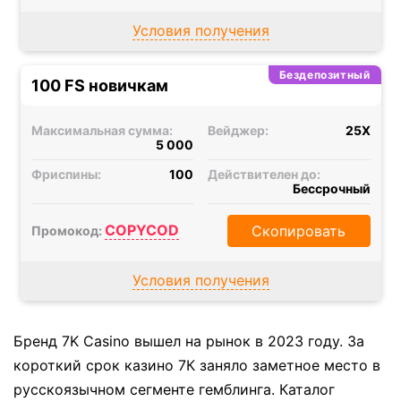
Условия получения
Бездепозитный
100 FS новичкам
Максимальная сумма:
Вейджер:
25X
5 000
Фриспины:
100
Действителен до:
Бессрочный
COPYCOD
Скопировать
Промокод:
Условия получения
Бренд 7K Casino вышел на рынок в 2023 году. За
короткий срок казино 7К заняло заметное место в
русскоязычном сегменте гемблинга. Каталог