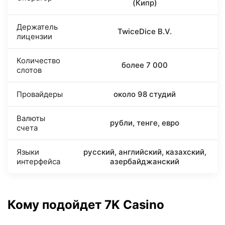
(Кипр)
Держатель
TwiceDice B.V.
лицензии
Количество
более 7 000
слотов
Провайдеры
около 98 студий
Валюты
рубли, тенге, евро
счета
Языки
русский, английский, казахский,
интерфейса
азербайджанский
Кому подойдет 7K Casino