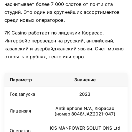
насчитывает более 7 000 слотов от почти ста
студий. Это один из крупнейших ассортиментов
среди новых операторов.
7K Casino работает по лицензии Кюрасао.
Интерфейс переведен на русский, английский,
казахский и азербайджанский языки. Счет можно
открыть в рублях, тенге или евро.
Параметр
Значение
Год запуска
2023
Antillephone N.V., Кюрасао
Лицензия
(номер 8048/JAZ2021-047)
ICS MANPOWER SOLUTIONS Ltd
Оператор