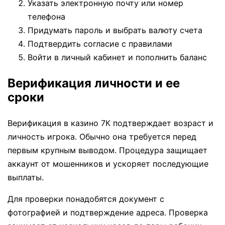
Указать электронную почту или номер
телефона
Придумать пароль и выбрать валюту счета
Подтвердить согласие с правилами
Войти в личный кабинет и пополнить баланс
Верификация личности и ее
сроки
Верификация в казино 7К подтверждает возраст и
личность игрока. Обычно она требуется перед
первым крупным выводом. Процедура защищает
аккаунт от мошенников и ускоряет последующие
выплаты.
Для проверки понадобятся документ с
фотографией и подтверждение адреса. Проверка