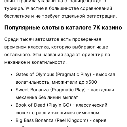
спин. Правила указаны на странице каждого
турнира. Участие в большинстве соревнований
бесплатное и не требует отдельной регистрации.
Популярные слоты в каталоге 7К казино
Среди тысяч автоматов есть проверенная
временем классика, которую выбирают чаще
остального. Эти названия задают ориентир по
механике и волатильности.
Gates of Olympus (Pragmatic Play) - высокая
волатильность, множители до x500
Sweet Bonanza (Pragmatic Play) - каскадная
механика без линий выплат
Book of Dead (Play'n GO) - классический
сюжет с расширяющимся символом
Big Bass Bonanza (Reel Kingdom) - серия