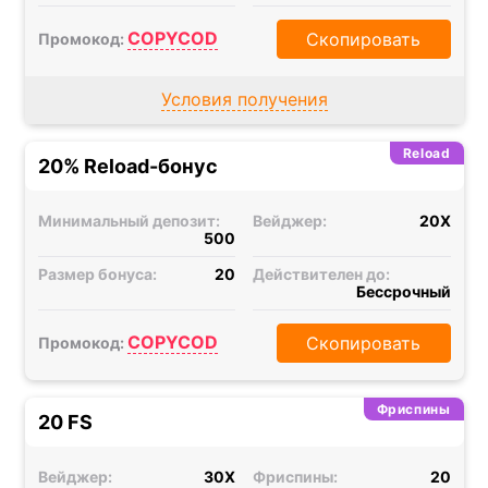
COPYCOD
Скопировать
Промокод:
Условия получения
Reload
20% Reload-бонус
Минимальный депозит:
Вейджер:
20X
500
Размер бонуса:
20
Действителен до:
Бессрочный
COPYCOD
Скопировать
Промокод:
Фриспины
20 FS
Вейджер:
30X
Фриспины:
20