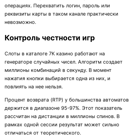
операциях. Перехватить логин, пароль или
реквизиты карты в таком канале практически
невозможно.
Контроль честности игр
Слоты в каталоге 7К казино работают на
генераторе случайных чисел. Алгоритм создает
миллионы комбинаций в секунду. В момент
нажатия кнопки выбирается одна из них, и
повлиять на нее нельзя.
Процент возврата (RTP) у большинства автоматов
держится в диапазоне 95-97%. Этот показатель
рассчитан на дистанции в миллионы спинов. В
рамках одной сессии результат может сильно
отличаться от теоретического.