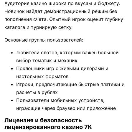
Аудитория казино широка по вкусам и бюджету.
Новичок найдет демонстрационный режим без
пополнения счета. Опытный игрок оценит глубину
каталога и турнирную сетку.
Основные группы пользователей:
Любители слотов, которым важен большой
выбор тематик и механик
Поклонники игр с живыми дилерами и
настольных форматов
Игроки, предпочитающие быстрые платежи и
расчеты в рублях
Пользователи мобильных устройств,
играющие через браузер или приложение
Лицензия и безопасность
лицензированного казино 7К