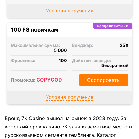
Условия получения
Бездепозитный
100 FS новичкам
Максимальная сумма:
Вейджер:
25X
5 000
Фриспины:
100
Действителен до:
Бессрочный
COPYCOD
Скопировать
Промокод:
Условия получения
Бренд 7K Casino вышел на рынок в 2023 году. За
короткий срок казино 7К заняло заметное место в
русскоязычном сегменте гемблинга. Каталог