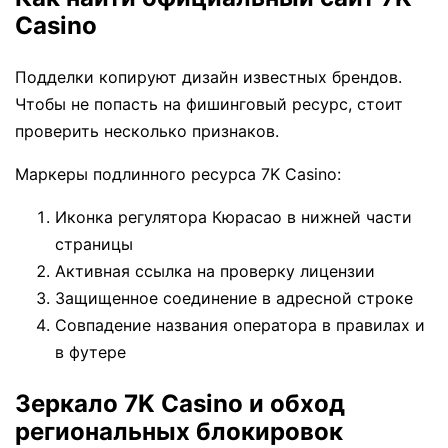
Casino
Подделки копируют дизайн известных брендов.
Чтобы не попасть на фишинговый ресурс, стоит
проверить несколько признаков.
Маркеры подлинного ресурса 7K Casino:
Иконка регулятора Кюрасао в нижней части
страницы
Активная ссылка на проверку лицензии
Защищенное соединение в адресной строке
Совпадение названия оператора в правилах и
в футере
Зеркало 7K Casino и обход
региональных блокировок