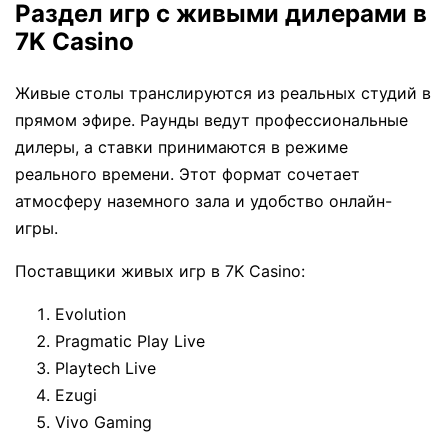
Раздел игр с живыми дилерами в
7K Casino
Живые столы транслируются из реальных студий в
прямом эфире. Раунды ведут профессиональные
дилеры, а ставки принимаются в режиме
реального времени. Этот формат сочетает
атмосферу наземного зала и удобство онлайн-
игры.
Поставщики живых игр в 7K Casino:
Evolution
Pragmatic Play Live
Playtech Live
Ezugi
Vivo Gaming