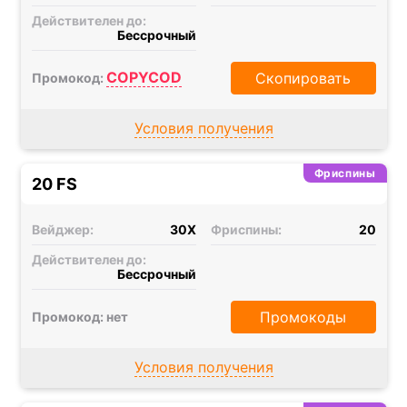
Действителен до:
Бессрочный
COPYCOD
Скопировать
Промокод:
Условия получения
Фриспины
20 FS
Вейджер:
30X
Фриспины:
20
Действителен до:
Бессрочный
Промокоды
Промокод: нет
Условия получения