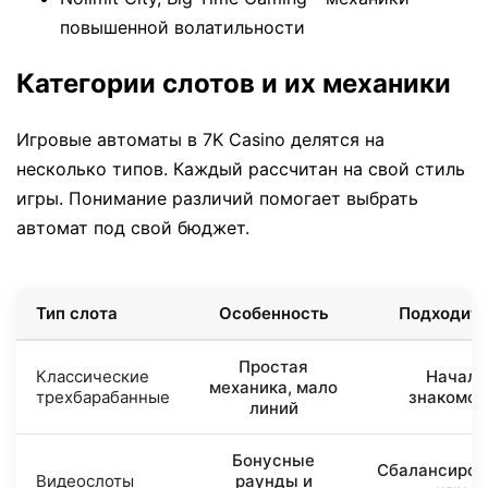
повышенной волатильности
Категории слотов и их механики
Игровые автоматы в 7K Casino делятся на
несколько типов. Каждый рассчитан на свой стиль
игры. Понимание различий помогает выбрать
автомат под свой бюджет.
Тип слота
Особенность
Подходит 
Простая
Классические
Начала
механика, мало
трехбарабанные
знакомст
линий
Бонусные
Сбалансиров
Видеослоты
раунды и