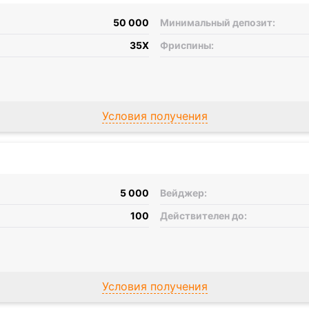
50 000
Минимальный депозит:
35X
Фриспины:
Условия получения
5 000
Вейджер:
100
Действителен до:
Условия получения