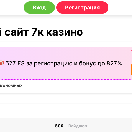
Вход
Регистрация
сайт 7к казино
527 FS за регистрацию и бонус до 827%
экономных
500
Вейджер: