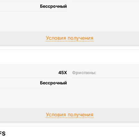
Бессрочный
Условия получения
45X
Фриспины:
Бессрочный
Условия получения
FS