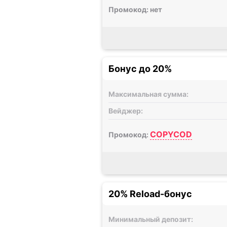
Промокод: нет
Бонус до 20%
Максимальная сумма:
Вейджер:
COPYCOD
Промокод:
20% Reload-бонус
Минимальный депозит: