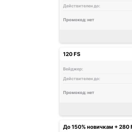
Действителен до:
Промокод: нет
120 FS
Вейджер:
Действителен до:
Промокод: нет
До 150% новичкам + 280 