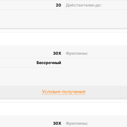
20
Действителен до:
30X
Фриспины:
Бессрочный
Условия получения
30X
Фриспины: