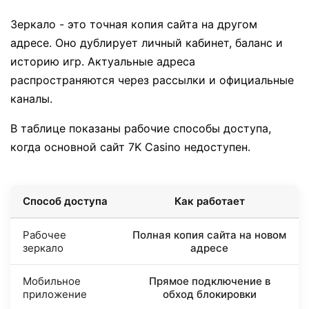
Зеркало - это точная копия сайта на другом
адресе. Оно дублирует личный кабинет, баланс и
историю игр. Актуальные адреса
распространяются через рассылки и официальные
каналы.
В таблице показаны рабочие способы доступа,
когда основной сайт 7K Casino недоступен.
Способ доступа
Как работает
Рабочее
Полная копия сайта на новом
зеркало
адресе
Мобильное
Прямое подключение в
приложение
обход блокировки