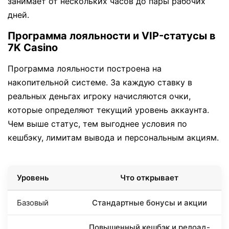
занимает от нескольких часов до пары рабочих
дней.
Программа лояльности и VIP-статусы в
7K Casino
Программа лояльности построена на
накопительной системе. За каждую ставку в
реальных деньгах игроку начисляются очки,
которые определяют текущий уровень аккаунта.
Чем выше статус, тем выгоднее условия по
кешбэку, лимитам вывода и персональным акциям.
Уровень
Что открывает
Базовый
Стандартные бонусы и акции
Повышенный кешбэк и релоад-