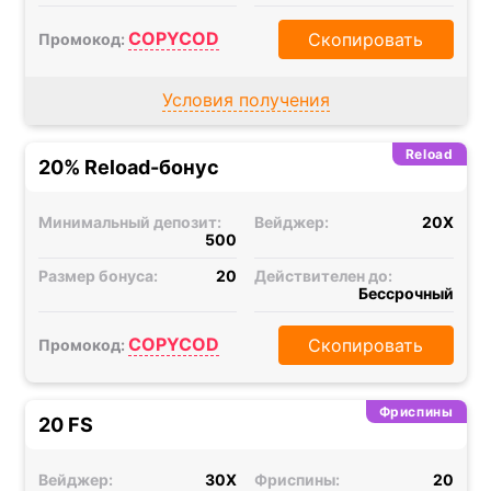
COPYCOD
Скопировать
Промокод:
Условия получения
Reload
20% Reload-бонус
Минимальный депозит:
Вейджер:
20X
500
Размер бонуса:
20
Действителен до:
Бессрочный
COPYCOD
Скопировать
Промокод:
Фриспины
20 FS
Вейджер:
30X
Фриспины:
20