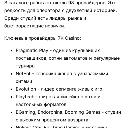
В каталоге работают около 98 провайдеров. Это
редкость для оператора с двухлетней историей.
Среди студий есть лидеры рынка и
быстрорастущие новички.
Ключевые провайдеры 7K Casino:
Pragmatic Play - один из крупнейших
поставщиков, сотни автоматов и регулярные
турниры
NetEnt - классика жанра с узнаваемыми
хитами
Evolution - лидер сегмента живых игр
Playtech - широкая линейка слотов и
настольных форматов
BGaming, Endorphina, Booming Games - студии
с высоким процентом возврата
Nolimit City, Big Time Gaming - механики