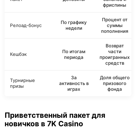
фриспины
Процент от
По графику
Релоад-бонус
суммы
недели
пополнения
Возврат
По итогам
части
Кешбэк
периода
проигранных
средств
За
Доля общего
Турнирные
активность в
призового
призы
играх
фонда
Приветственный пакет для
новичков в 7K Casino