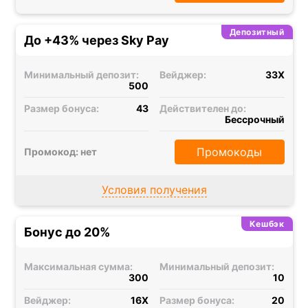
Депозитный
До +43% через Sky Pay
Минимальный депозит:
Вейджер:
33X
500
Размер бонуса:
43
Действителен до:
Бессрочный
Промокоды
Промокод: нет
Условия получения
Кешбэк
Бонус до 20%
Максимальная сумма:
Минимальный депозит:
300
10
Вейджер:
16X
Размер бонуса:
20