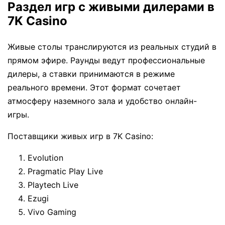
Раздел игр с живыми дилерами в
7K Casino
Живые столы транслируются из реальных студий в
прямом эфире. Раунды ведут профессиональные
дилеры, а ставки принимаются в режиме
реального времени. Этот формат сочетает
атмосферу наземного зала и удобство онлайн-
игры.
Поставщики живых игр в 7K Casino:
Evolution
Pragmatic Play Live
Playtech Live
Ezugi
Vivo Gaming