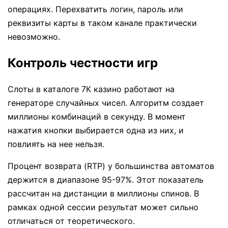
операциях. Перехватить логин, пароль или
реквизиты карты в таком канале практически
невозможно.
Контроль честности игр
Слоты в каталоге 7К казино работают на
генераторе случайных чисел. Алгоритм создает
миллионы комбинаций в секунду. В момент
нажатия кнопки выбирается одна из них, и
повлиять на нее нельзя.
Процент возврата (RTP) у большинства автоматов
держится в диапазоне 95-97%. Этот показатель
рассчитан на дистанции в миллионы спинов. В
рамках одной сессии результат может сильно
отличаться от теоретического.