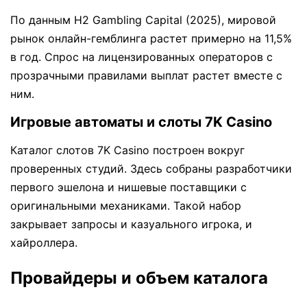
По данным H2 Gambling Capital (2025), мировой
рынок онлайн-гемблинга растет примерно на 11,5%
в год. Спрос на лицензированных операторов с
прозрачными правилами выплат растет вместе с
ним.
Игровые автоматы и слоты 7K Casino
Каталог слотов 7K Casino построен вокруг
проверенных студий. Здесь собраны разработчики
первого эшелона и нишевые поставщики с
оригинальными механиками. Такой набор
закрывает запросы и казуального игрока, и
хайроллера.
Провайдеры и объем каталога