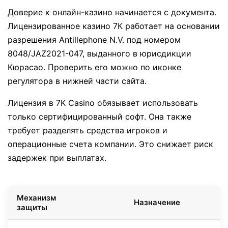
Доверие к онлайн-казино начинается с документа.
Лицензированное казино 7К работает на основании
разрешения Antillephone N.V. под номером
8048/JAZ2021-047, выданного в юрисдикции
Кюрасао. Проверить его можно по иконке
регулятора в нижней части сайта.
Лицензия в 7K Casino обязывает использовать
только сертифицированный софт. Она также
требует разделять средства игроков и
операционные счета компании. Это снижает риск
задержек при выплатах.
Механизм
Назначение
защиты