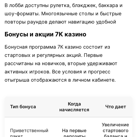
В лобби доступны рулетка, блэкджек, баккара и
шоу-форматы. Многоязычные столы и быстрые
повторы раундов делают навигацию удобной
Бонусы и акции 7К казино
Бонусная программа 7К казино состоит из
стартовых и регулярных акций. Первые
рассчитаны на новичков, вторые удерживают
активных игроков. Все условия и прогресс
отыгрыша отображаются в личном кабинете.
Когда
Тип бонуса
Что дает
начисляется
Увеличение
Приветственный
На первые
стартового
пакет
депозиты
баланса и