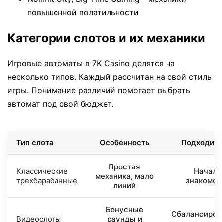
повышенной волатильности
Категории слотов и их механики
Игровые автоматы в 7K Casino делятся на
несколько типов. Каждый рассчитан на свой стиль
игры. Понимание различий помогает выбрать
автомат под свой бюджет.
Тип слота
Особенность
Подходит 
Простая
Классические
Начала
механика, мало
трехбарабанные
знакомст
линий
Бонусные
Сбалансиров
Видеослоты
раунды и