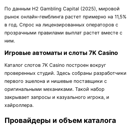
По данным H2 Gambling Capital (2025), мировой
рынок онлайн-гемблинга растет примерно на 11,5%
в год. Спрос на лицензированных операторов с
прозрачными правилами выплат растет вместе с
ним.
Игровые автоматы и слоты 7K Casino
Каталог слотов 7K Casino построен вокруг
проверенных студий. Здесь собраны разработчики
первого эшелона и нишевые поставщики с
оригинальными механиками. Такой набор
закрывает запросы и казуального игрока, и
хайроллера.
Провайдеры и объем каталога