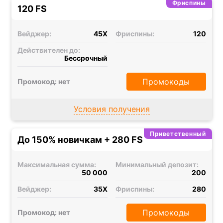
Фриспины
120 FS
Вейджер:
45X
Фриспины:
120
Действителен до:
Бессрочный
Промокоды
Промокод: нет
Условия получения
Приветственный
До 150% новичкам + 280 FS
Максимальная сумма:
Минимальный депозит:
50 000
200
Вейджер:
35X
Фриспины:
280
Промокоды
Промокод: нет