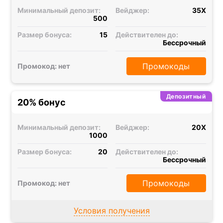
Минимальный депозит:
Вейджер:
35X
500
Размер бонуса:
15
Действителен до:
Бессрочный
Промокоды
Промокод: нет
Депозитный
20% бонус
Минимальный депозит:
Вейджер:
20X
1000
Размер бонуса:
20
Действителен до:
Бессрочный
Промокоды
Промокод: нет
Условия получения