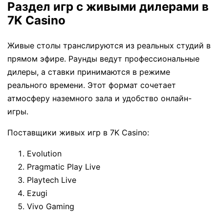
Раздел игр с живыми дилерами в
7K Casino
Живые столы транслируются из реальных студий в
прямом эфире. Раунды ведут профессиональные
дилеры, а ставки принимаются в режиме
реального времени. Этот формат сочетает
атмосферу наземного зала и удобство онлайн-
игры.
Поставщики живых игр в 7K Casino:
Evolution
Pragmatic Play Live
Playtech Live
Ezugi
Vivo Gaming