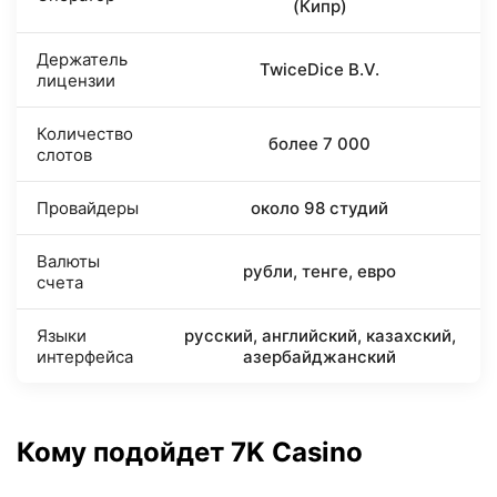
(Кипр)
Держатель
TwiceDice B.V.
лицензии
Количество
более 7 000
слотов
Провайдеры
около 98 студий
Валюты
рубли, тенге, евро
счета
Языки
русский, английский, казахский,
интерфейса
азербайджанский
Кому подойдет 7K Casino