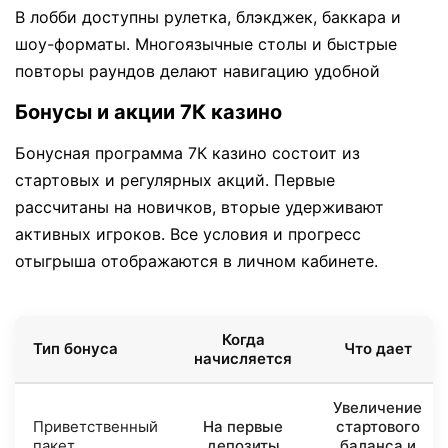
В лобби доступны рулетка, блэкджек, баккара и
шоу-форматы. Многоязычные столы и быстрые
повторы раундов делают навигацию удобной
Бонусы и акции 7К казино
Бонусная программа 7К казино состоит из
стартовых и регулярных акций. Первые
рассчитаны на новичков, вторые удерживают
активных игроков. Все условия и прогресс
отыгрыша отображаются в личном кабинете.
Когда
Тип бонуса
Что дает
начисляется
Увеличение
Приветственный
На первые
стартового
пакет
депозиты
баланса и