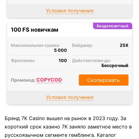
Условия получения
Бездепозитный
100 FS новичкам
Максимальная сумма:
Вейджер:
25X
5 000
Фриспины:
100
Действителен до:
Бессрочный
COPYCOD
Скопировать
Промокод:
Условия получения
Бренд 7K Casino вышел на рынок в 2023 году. За
короткий срок казино 7К заняло заметное место в
русскоязычном сегменте гемблинга. Каталог