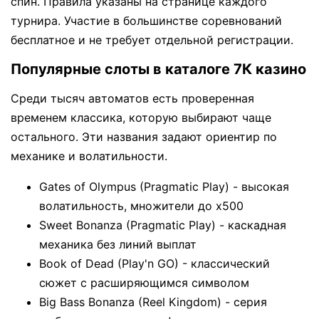
спин. Правила указаны на странице каждого
турнира. Участие в большинстве соревнований
бесплатное и не требует отдельной регистрации.
Популярные слоты в каталоге 7К казино
Среди тысяч автоматов есть проверенная
временем классика, которую выбирают чаще
остального. Эти названия задают ориентир по
механике и волатильности.
Gates of Olympus (Pragmatic Play) - высокая
волатильность, множители до x500
Sweet Bonanza (Pragmatic Play) - каскадная
механика без линий выплат
Book of Dead (Play'n GO) - классический
сюжет с расширяющимся символом
Big Bass Bonanza (Reel Kingdom) - серия