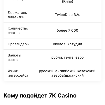
(Кипр)
Держатель
TwiceDice B.V.
лицензии
Количество
более 7 000
слотов
Провайдеры
около 98 студий
Валюты
рубли, тенге, евро
счета
Языки
русский, английский, казахский,
интерфейса
азербайджанский
Кому подойдет 7K Casino