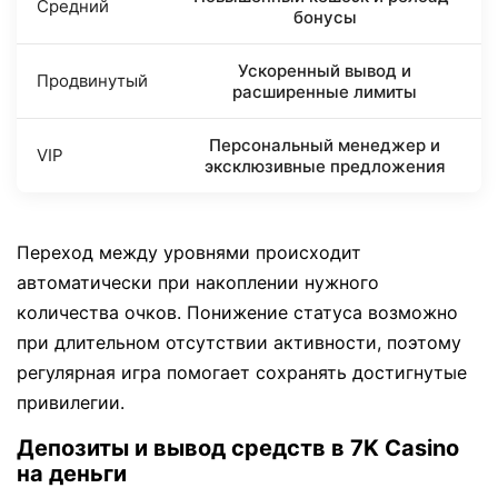
Средний
бонусы
Ускоренный вывод и
Продвинутый
расширенные лимиты
Персональный менеджер и
VIP
эксклюзивные предложения
Переход между уровнями происходит
автоматически при накоплении нужного
количества очков. Понижение статуса возможно
при длительном отсутствии активности, поэтому
регулярная игра помогает сохранять достигнутые
привилегии.
Депозиты и вывод средств в 7K Casino
на деньги