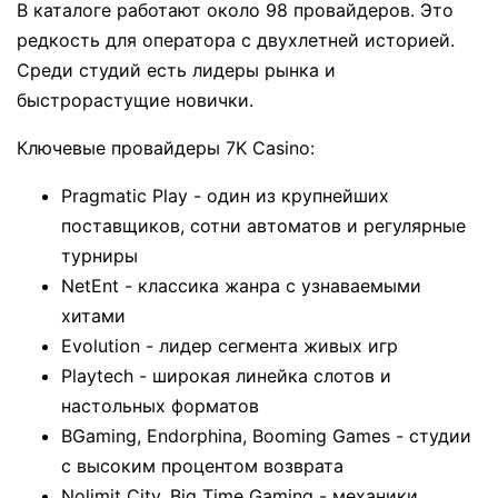
В каталоге работают около 98 провайдеров. Это
редкость для оператора с двухлетней историей.
Среди студий есть лидеры рынка и
быстрорастущие новички.
Ключевые провайдеры 7K Casino:
Pragmatic Play - один из крупнейших
поставщиков, сотни автоматов и регулярные
турниры
NetEnt - классика жанра с узнаваемыми
хитами
Evolution - лидер сегмента живых игр
Playtech - широкая линейка слотов и
настольных форматов
BGaming, Endorphina, Booming Games - студии
с высоким процентом возврата
Nolimit City, Big Time Gaming - механики