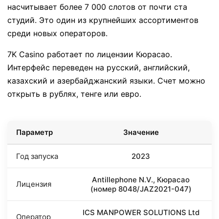
насчитывает более 7 000 слотов от почти ста
студий. Это один из крупнейших ассортиментов
среди новых операторов.
7K Casino работает по лицензии Кюрасао.
Интерфейс переведен на русский, английский,
казахский и азербайджанский языки. Счет можно
открыть в рублях, тенге или евро.
Параметр
Значение
Год запуска
2023
Antillephone N.V., Кюрасао
Лицензия
(номер 8048/JAZ2021-047)
ICS MANPOWER SOLUTIONS Ltd
Оператор