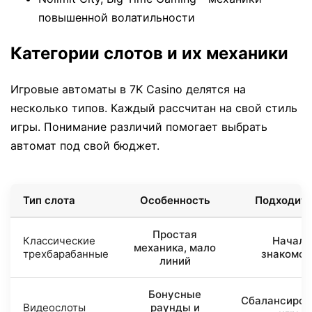
повышенной волатильности
Категории слотов и их механики
Игровые автоматы в 7K Casino делятся на
несколько типов. Каждый рассчитан на свой стиль
игры. Понимание различий помогает выбрать
автомат под свой бюджет.
Тип слота
Особенность
Подходит 
Простая
Классические
Начала
механика, мало
трехбарабанные
знакомст
линий
Бонусные
Сбалансиров
Видеослоты
раунды и