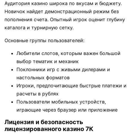
Аудитория казино широка по вкусам и бюджету.
Новичок найдет демонстрационный режим без
пополнения счета. Опытный игрок оценит глубину
каталога и турнирную сетку.
Основные группы пользователей:
Любители слотов, которым важен большой
выбор тематик и механик
Поклонники игр с живыми дилерами и
настольных форматов
Игроки, предпочитающие быстрые платежи и
расчеты в рублях
Пользователи мобильных устройств,
играющие через браузер или приложение
Лицензия и безопасность
лицензированного казино 7К