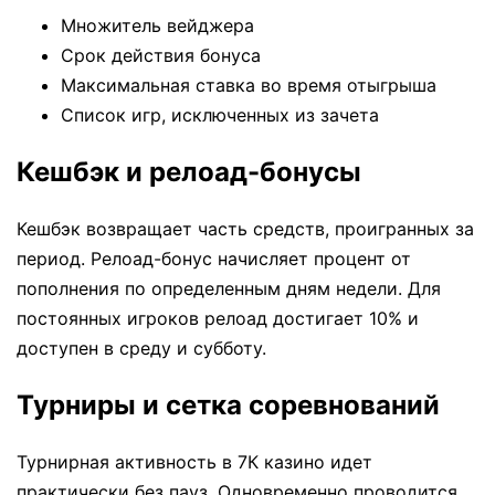
Множитель вейджера
Срок действия бонуса
Максимальная ставка во время отыгрыша
Список игр, исключенных из зачета
Кешбэк и релоад-бонусы
Кешбэк возвращает часть средств, проигранных за
период. Релоад-бонус начисляет процент от
пополнения по определенным дням недели. Для
постоянных игроков релоад достигает 10% и
доступен в среду и субботу.
Турниры и сетка соревнований
Турнирная активность в 7К казино идет
практически без пауз. Одновременно проводится