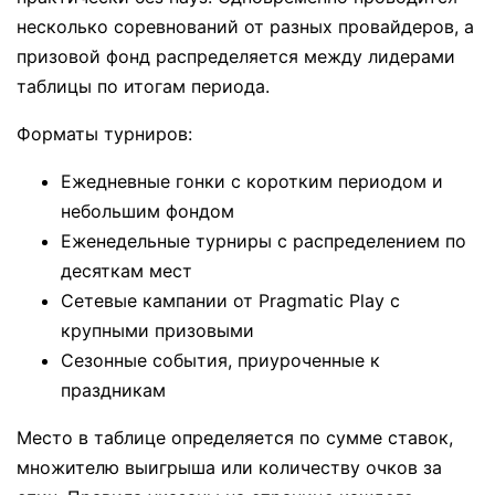
несколько соревнований от разных провайдеров, а
призовой фонд распределяется между лидерами
таблицы по итогам периода.
Форматы турниров:
Ежедневные гонки с коротким периодом и
небольшим фондом
Еженедельные турниры с распределением по
десяткам мест
Сетевые кампании от Pragmatic Play с
крупными призовыми
Сезонные события, приуроченные к
праздникам
Место в таблице определяется по сумме ставок,
множителю выигрыша или количеству очков за