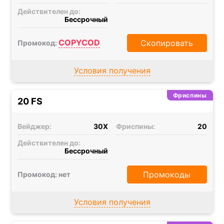
Действителен до:
Бессрочный
COPYCOD
Скопировать
Промокод:
Условия получения
Фриспины
20 FS
Вейджер:
30X
Фриспины:
20
Действителен до:
Бессрочный
Промокоды
Промокод: нет
Условия получения