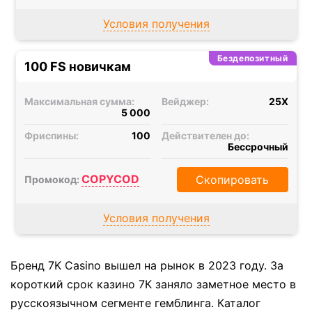
Условия получения
Бездепозитный
100 FS новичкам
Максимальная сумма:
Вейджер:
25X
5 000
Фриспины:
100
Действителен до:
Бессрочный
COPYCOD
Скопировать
Промокод:
Условия получения
Бренд 7K Casino вышел на рынок в 2023 году. За
короткий срок казино 7К заняло заметное место в
русскоязычном сегменте гемблинга. Каталог