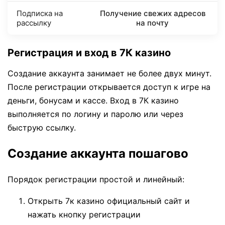
Подписка на
Получение свежих адресов
рассылку
на почту
Регистрация и вход в 7К казино
Создание аккаунта занимает не более двух минут.
После регистрации открывается доступ к игре на
деньги, бонусам и кассе. Вход в 7К казино
выполняется по логину и паролю или через
быструю ссылку.
Создание аккаунта пошагово
Порядок регистрации простой и линейный:
Открыть 7к казино официальный сайт и
нажать кнопку регистрации