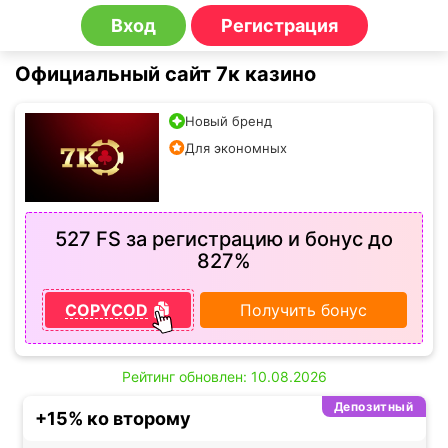
Вход
Регистрация
Официальный сайт 7к казино
Новый бренд
Для экономных
527 FS за регистрацию и бонус до
827%
COPYCOD
Получить бонус
Рейтинг обновлен: 10.08.2026
Депозитный
+15% ко второму