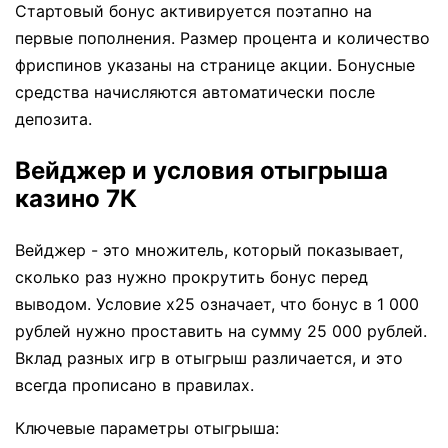
Стартовый бонус активируется поэтапно на
первые пополнения. Размер процента и количество
фриспинов указаны на странице акции. Бонусные
средства начисляются автоматически после
депозита.
Вейджер и условия отыгрыша
казино 7К
Вейджер - это множитель, который показывает,
сколько раз нужно прокрутить бонус перед
выводом. Условие x25 означает, что бонус в 1 000
рублей нужно проставить на сумму 25 000 рублей.
Вклад разных игр в отыгрыш различается, и это
всегда прописано в правилах.
Ключевые параметры отыгрыша: