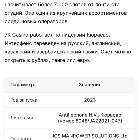
насчитывает более 7 000 слотов от почти ста
студий. Это один из крупнейших ассортиментов
среди новых операторов.
7K Casino работает по лицензии Кюрасао.
Интерфейс переведен на русский, английский,
казахский и азербайджанский языки. Счет можно
открыть в рублях, тенге или евро.
Параметр
Значение
Год запуска
2023
Antillephone N.V., Кюрасао
Лицензия
(номер 8048/JAZ2021-047)
ICS MANPOWER SOLUTIONS Ltd
Оператор