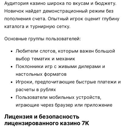
Аудитория казино широка по вкусам и бюджету.
Новичок найдет демонстрационный режим без
пополнения счета. Опытный игрок оценит глубину
каталога и турнирную сетку.
Основные группы пользователей:
Любители слотов, которым важен большой
выбор тематик и механик
Поклонники игр с живыми дилерами и
настольных форматов
Игроки, предпочитающие быстрые платежи и
расчеты в рублях
Пользователи мобильных устройств,
играющие через браузер или приложение
Лицензия и безопасность
лицензированного казино 7К