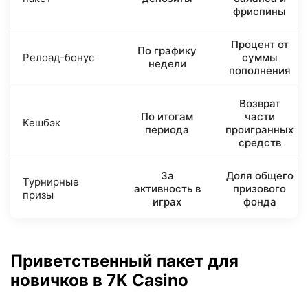
фриспины
Процент от
По графику
Релоад-бонус
суммы
недели
пополнения
Возврат
По итогам
части
Кешбэк
периода
проигранных
средств
За
Доля общего
Турнирные
активность в
призового
призы
играх
фонда
Приветственный пакет для
новичков в 7K Casino