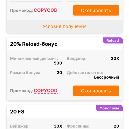
COPYCOD
Скопировать
Промокод:
Условия получения
Reload
20% Reload-бонус
Минимальный депозит:
Вейджер:
20X
500
Размер бонуса:
20
Действителен до:
Бессрочный
COPYCOD
Скопировать
Промокод:
Фриспины
20 FS
Вейджер:
30X
Фриспины:
20