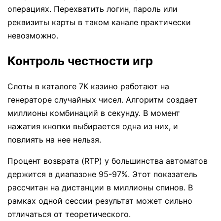
операциях. Перехватить логин, пароль или
реквизиты карты в таком канале практически
невозможно.
Контроль честности игр
Слоты в каталоге 7К казино работают на
генераторе случайных чисел. Алгоритм создает
миллионы комбинаций в секунду. В момент
нажатия кнопки выбирается одна из них, и
повлиять на нее нельзя.
Процент возврата (RTP) у большинства автоматов
держится в диапазоне 95-97%. Этот показатель
рассчитан на дистанции в миллионы спинов. В
рамках одной сессии результат может сильно
отличаться от теоретического.