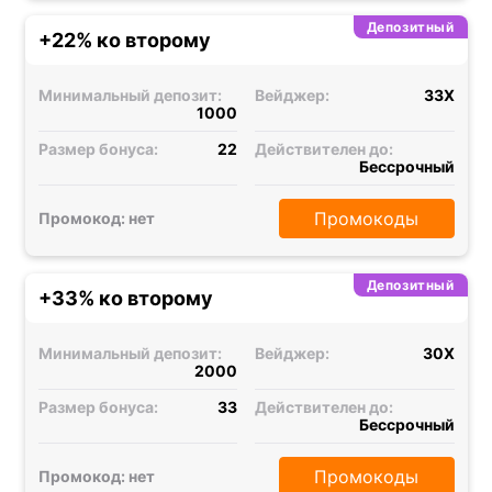
Депозитный
+22% ко второму
Минимальный депозит:
Вейджер:
33X
1000
Размер бонуса:
22
Действителен до:
Бессрочный
Промокоды
Промокод: нет
Депозитный
+33% ко второму
Минимальный депозит:
Вейджер:
30X
2000
Размер бонуса:
33
Действителен до:
Бессрочный
Промокоды
Промокод: нет