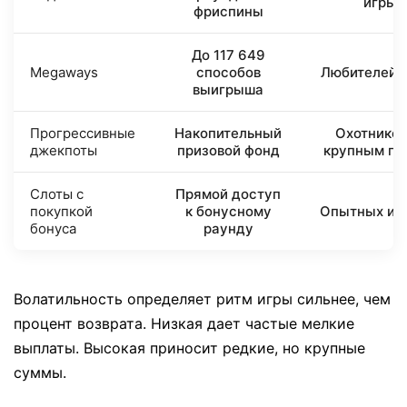
игры
фриспины
До 117 649
Megaways
способов
Любителей 
выигрыша
Прогрессивные
Накопительный
Охотников
джекпоты
призовой фонд
крупным пр
Слоты с
Прямой доступ
покупкой
к бонусному
Опытных иг
бонуса
раунду
Волатильность определяет ритм игры сильнее, чем
процент возврата. Низкая дает частые мелкие
выплаты. Высокая приносит редкие, но крупные
суммы.