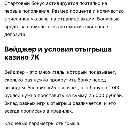
Стартовый бонус активируется поэтапно на
первые пополнения. Размер процента и количество
фриспинов указаны на странице акции. Бонусные
средства начисляются автоматически после
депозита.
Вейджер и условия отыгрыша
казино 7К
Вейджер - это множитель, который показывает,
сколько раз нужно прокрутить бонус перед
выводом. Условие x25 означает, что бонус в 1 000
рублей нужно проставить на сумму 25 000 рублей.
Вклад разных игр в отыгрыш различается, и это
всегда прописано в правилах.
Ключевые параметры отыгрыша: