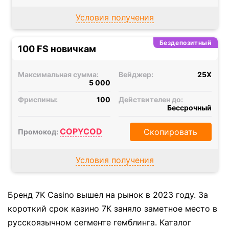
Условия получения
Бездепозитный
100 FS новичкам
Максимальная сумма:
Вейджер:
25X
5 000
Фриспины:
100
Действителен до:
Бессрочный
COPYCOD
Скопировать
Промокод:
Условия получения
Бренд 7K Casino вышел на рынок в 2023 году. За
короткий срок казино 7К заняло заметное место в
русскоязычном сегменте гемблинга. Каталог