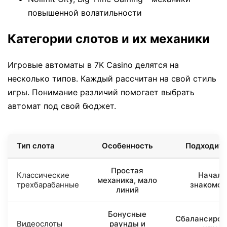
повышенной волатильности
Категории слотов и их механики
Игровые автоматы в 7K Casino делятся на
несколько типов. Каждый рассчитан на свой стиль
игры. Понимание различий помогает выбрать
автомат под свой бюджет.
Тип слота
Особенность
Подходит 
Простая
Классические
Начала
механика, мало
трехбарабанные
знакомст
линий
Бонусные
Сбалансиров
Видеослоты
раунды и