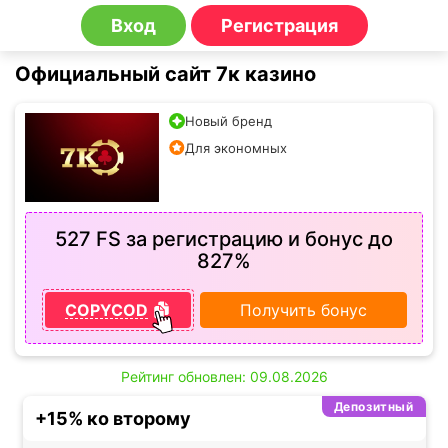
Вход
Регистрация
Официальный сайт 7к казино
Новый бренд
Для экономных
527 FS за регистрацию и бонус до
827%
COPYCOD
Получить бонус
Рейтинг обновлен: 09.08.2026
Депозитный
+15% ко второму