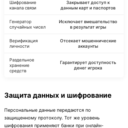
Шифрование
Закрывает доступ к
канала связи
данным карт и паспортов
Генератор
Исключает вмешательство
случайных чисел
в результат игры
Верификация
Отсекает мошеннические
личности
аккаунты
Раздельное
Гарантирует доступность
хранение
денег игрока
средств
Защита данных и шифрование
Персональные данные передаются по
защищенному протоколу. Тот же уровень
шифрования применяют банки при онлайн-