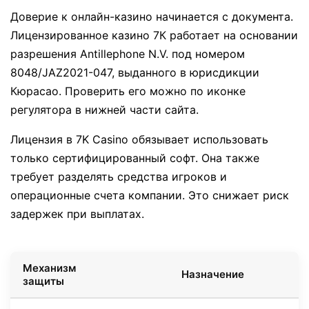
Доверие к онлайн-казино начинается с документа.
Лицензированное казино 7К работает на основании
разрешения Antillephone N.V. под номером
8048/JAZ2021-047, выданного в юрисдикции
Кюрасао. Проверить его можно по иконке
регулятора в нижней части сайта.
Лицензия в 7K Casino обязывает использовать
только сертифицированный софт. Она также
требует разделять средства игроков и
операционные счета компании. Это снижает риск
задержек при выплатах.
Механизм
Назначение
защиты