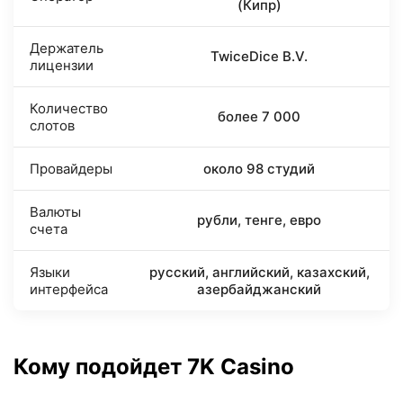
(Кипр)
Держатель
TwiceDice B.V.
лицензии
Количество
более 7 000
слотов
Провайдеры
около 98 студий
Валюты
рубли, тенге, евро
счета
Языки
русский, английский, казахский,
интерфейса
азербайджанский
Кому подойдет 7K Casino