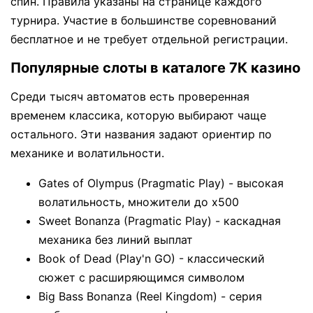
спин. Правила указаны на странице каждого
турнира. Участие в большинстве соревнований
бесплатное и не требует отдельной регистрации.
Популярные слоты в каталоге 7К казино
Среди тысяч автоматов есть проверенная
временем классика, которую выбирают чаще
остального. Эти названия задают ориентир по
механике и волатильности.
Gates of Olympus (Pragmatic Play) - высокая
волатильность, множители до x500
Sweet Bonanza (Pragmatic Play) - каскадная
механика без линий выплат
Book of Dead (Play'n GO) - классический
сюжет с расширяющимся символом
Big Bass Bonanza (Reel Kingdom) - серия