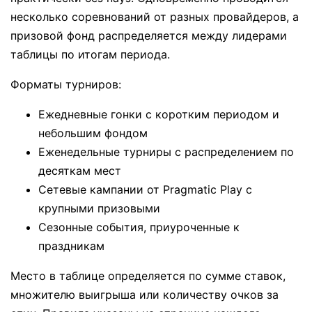
несколько соревнований от разных провайдеров, а
призовой фонд распределяется между лидерами
таблицы по итогам периода.
Форматы турниров:
Ежедневные гонки с коротким периодом и
небольшим фондом
Еженедельные турниры с распределением по
десяткам мест
Сетевые кампании от Pragmatic Play с
крупными призовыми
Сезонные события, приуроченные к
праздникам
Место в таблице определяется по сумме ставок,
множителю выигрыша или количеству очков за