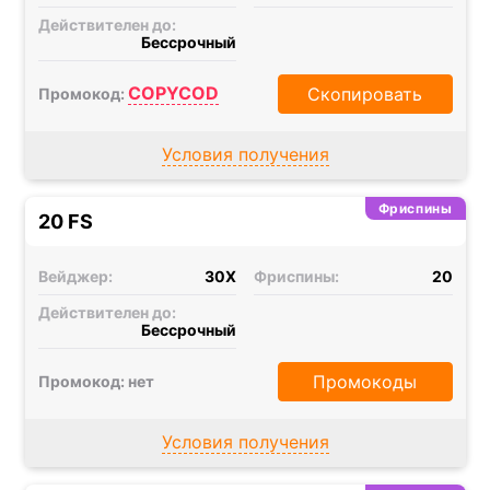
Действителен до:
Бессрочный
COPYCOD
Скопировать
Промокод:
Условия получения
Фриспины
20 FS
Вейджер:
30X
Фриспины:
20
Действителен до:
Бессрочный
Промокоды
Промокод: нет
Условия получения