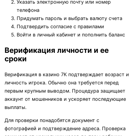
Указать электронную почту или номер
телефона
Придумать пароль и выбрать валюту счета
Подтвердить согласие с правилами
Войти в личный кабинет и пополнить баланс
Верификация личности и ее
сроки
Верификация в казино 7К подтверждает возраст и
личность игрока. Обычно она требуется перед
первым крупным выводом. Процедура защищает
аккаунт от мошенников и ускоряет последующие
выплаты.
Для проверки понадобятся документ с
фотографией и подтверждение адреса. Проверка