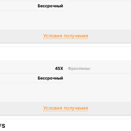
Бессрочный
Условия получения
45X
Фриспины:
Бессрочный
Условия получения
FS