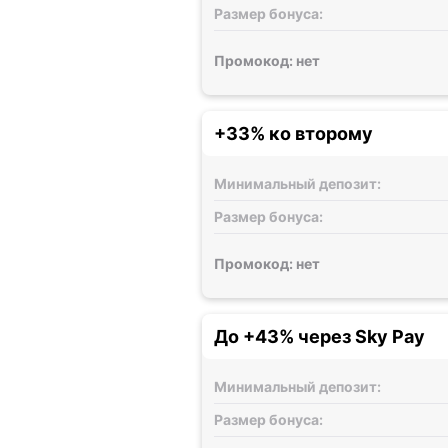
Размер бонуса:
Промокод: нет
+33% ко второму
Минимальный депозит:
Размер бонуса:
Промокод: нет
До +43% через Sky Pay
Минимальный депозит:
Размер бонуса: