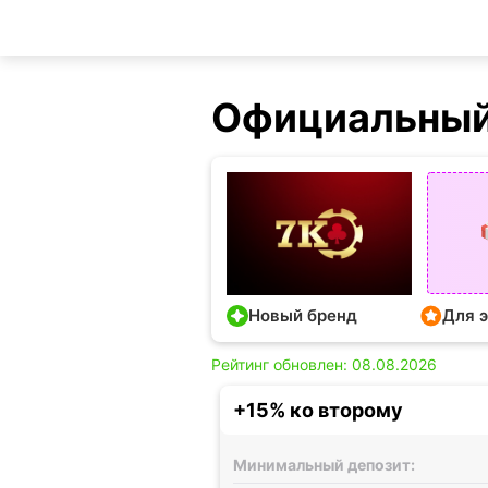
Официальный 
Новый бренд
Для 
Рейтинг обновлен: 08.08.2026
+15% ко второму
Минимальный депозит: