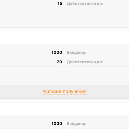
15
Действителен до:
1000
Вейджер:
20
Действителен до:
Условия получения
1000
Вейджер: