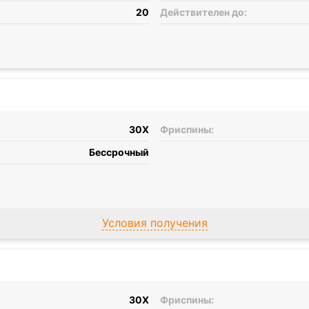
20
Действителен до:
30X
Фриспины:
Бессрочный
Условия получения
30X
Фриспины: