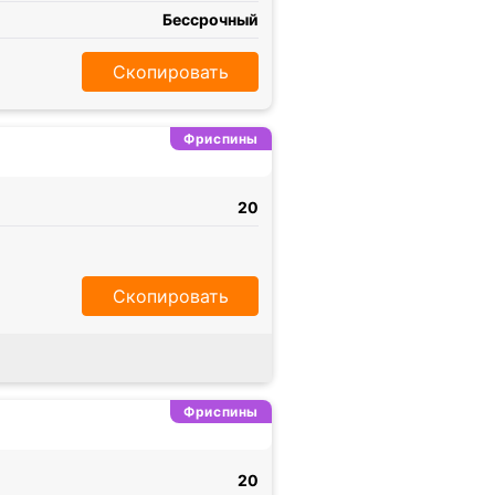
Бессрочный
Скопировать
Фриспины
20
Скопировать
Фриспины
20