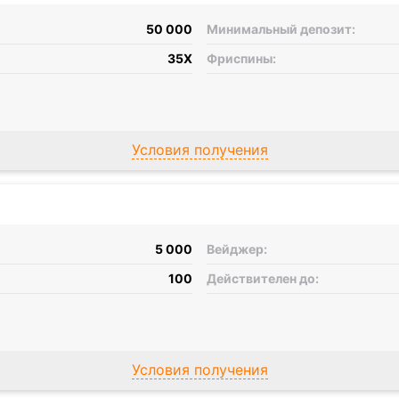
50 000
Минимальный депозит:
35X
Фриспины:
Условия получения
5 000
Вейджер:
100
Действителен до:
Условия получения