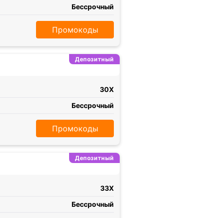
Бессрочный
Промокоды
Депозитный
30X
Бессрочный
Промокоды
Депозитный
33X
Бессрочный