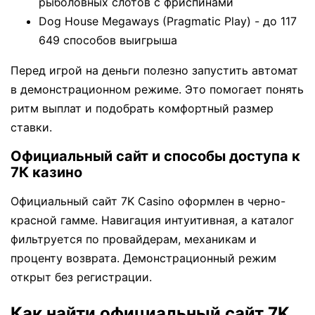
рыболовных слотов с фриспинами
Dog House Megaways (Pragmatic Play) - до 117
649 способов выигрыша
Перед игрой на деньги полезно запустить автомат
в демонстрационном режиме. Это помогает понять
ритм выплат и подобрать комфортный размер
ставки.
Официальный сайт и способы доступа к
7К казино
Официальный сайт 7K Casino оформлен в черно-
красной гамме. Навигация интуитивная, а каталог
фильтруется по провайдерам, механикам и
проценту возврата. Демонстрационный режим
открыт без регистрации.
Как найти официальный сайт 7K