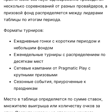
несколько соревнований от разных провайдеров, а
призовой фонд распределяется между лидерами
таблицы по итогам периода.
Форматы турниров:
Ежедневные гонки с коротким периодом и
небольшим фондом
Еженедельные турниры с распределением по
десяткам мест
Сетевые кампании от Pragmatic Play с
крупными призовыми
Сезонные события, приуроченные к
праздникам
Место в таблице определяется по сумме ставок,
множителю выигрыша или количеству очков за