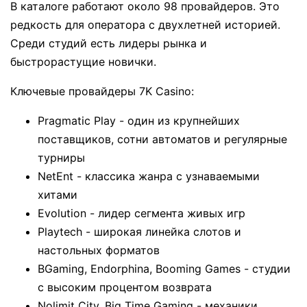
В каталоге работают около 98 провайдеров. Это
редкость для оператора с двухлетней историей.
Среди студий есть лидеры рынка и
быстрорастущие новички.
Ключевые провайдеры 7K Casino:
Pragmatic Play - один из крупнейших
поставщиков, сотни автоматов и регулярные
турниры
NetEnt - классика жанра с узнаваемыми
хитами
Evolution - лидер сегмента живых игр
Playtech - широкая линейка слотов и
настольных форматов
BGaming, Endorphina, Booming Games - студии
с высоким процентом возврата
Nolimit City, Big Time Gaming - механики