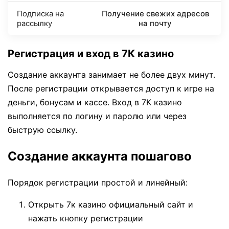
Подписка на
Получение свежих адресов
рассылку
на почту
Регистрация и вход в 7К казино
Создание аккаунта занимает не более двух минут.
После регистрации открывается доступ к игре на
деньги, бонусам и кассе. Вход в 7К казино
выполняется по логину и паролю или через
быструю ссылку.
Создание аккаунта пошагово
Порядок регистрации простой и линейный:
Открыть 7к казино официальный сайт и
нажать кнопку регистрации