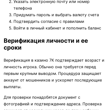
Указать электронную почту или номер
телефона
Придумать пароль и выбрать валюту счета
Подтвердить согласие с правилами
Войти в личный кабинет и пополнить баланс
Верификация личности и ее
сроки
Верификация в казино 7К подтверждает возраст и
личность игрока. Обычно она требуется перед
первым крупным выводом. Процедура защищает
аккаунт от мошенников и ускоряет последующие
выплаты.
Для проверки понадобятся документ с
фотографией и подтверждение адреса. Проверка