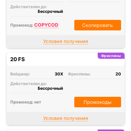
Действителен до:
Бессрочный
COPYCOD
Скопировать
Промокод:
Условия получения
Фриспины
20 FS
Вейджер:
30X
Фриспины:
20
Действителен до:
Бессрочный
Промокоды
Промокод: нет
Условия получения