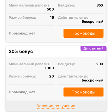
Минимальный депозит:
Вейджер:
35X
500
Размер бонуса:
15
Действителен до:
Бессрочный
Промокоды
Промокод: нет
Депозитный
20% бонус
Минимальный депозит:
Вейджер:
20X
1000
Размер бонуса:
20
Действителен до:
Бессрочный
Промокоды
Промокод: нет
Условия получения