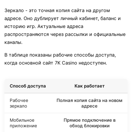
Зеркало - это точная копия сайта на другом
адресе. Оно дублирует личный кабинет, баланс и
историю игр. Актуальные адреса
распространяются через рассылки и официальные
каналы.
В таблице показаны рабочие способы доступа,
когда основной сайт 7K Casino недоступен.
Способ доступа
Как работает
Рабочее
Полная копия сайта на новом
зеркало
адресе
Мобильное
Прямое подключение в
приложение
обход блокировки