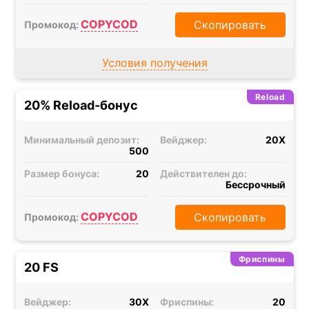
COPYCOD
Скопировать
Промокод:
Условия получения
Reload
20% Reload-бонус
Минимальный депозит:
Вейджер:
20X
500
Размер бонуса:
20
Действителен до:
Бессрочный
COPYCOD
Скопировать
Промокод:
Фриспины
20 FS
Вейджер:
30X
Фриспины:
20