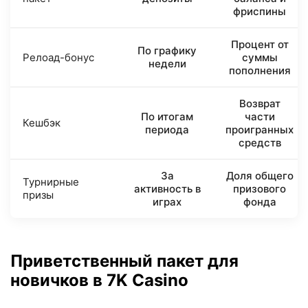
фриспины
Процент от
По графику
Релоад-бонус
суммы
недели
пополнения
Возврат
По итогам
части
Кешбэк
периода
проигранных
средств
За
Доля общего
Турнирные
активность в
призового
призы
играх
фонда
Приветственный пакет для
новичков в 7K Casino