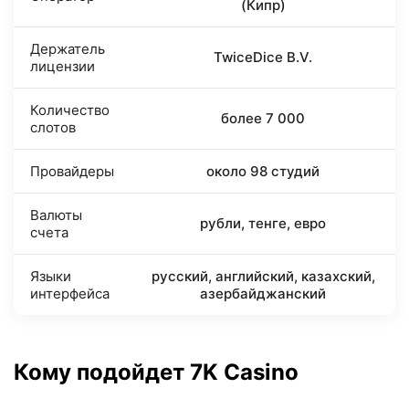
(Кипр)
Держатель
TwiceDice B.V.
лицензии
Количество
более 7 000
слотов
Провайдеры
около 98 студий
Валюты
рубли, тенге, евро
счета
Языки
русский, английский, казахский,
интерфейса
азербайджанский
Кому подойдет 7K Casino