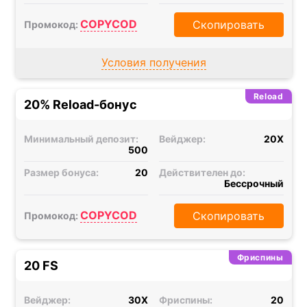
COPYCOD
Скопировать
Промокод:
Условия получения
Reload
20% Reload-бонус
Минимальный депозит:
Вейджер:
20X
500
Размер бонуса:
20
Действителен до:
Бессрочный
COPYCOD
Скопировать
Промокод:
Фриспины
20 FS
Вейджер:
30X
Фриспины:
20