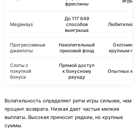
игры
фриспины
До 117 649
Megaways
способов
Любителей 
выигрыша
Прогрессивные
Накопительный
Охотников
джекпоты
призовой фонд
крупным пр
Слоты с
Прямой доступ
покупкой
к бонусному
Опытных иг
бонуса
раунду
Волатильность определяет ритм игры сильнее, чем
процент возврата. Низкая дает частые мелкие
выплаты. Высокая приносит редкие, но крупные
суммы.