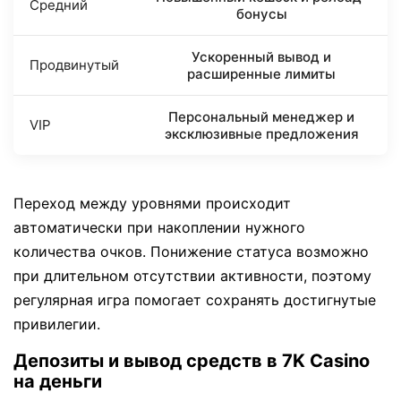
Средний
бонусы
Ускоренный вывод и
Продвинутый
расширенные лимиты
Персональный менеджер и
VIP
эксклюзивные предложения
Переход между уровнями происходит
автоматически при накоплении нужного
количества очков. Понижение статуса возможно
при длительном отсутствии активности, поэтому
регулярная игра помогает сохранять достигнутые
привилегии.
Депозиты и вывод средств в 7K Casino
на деньги