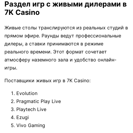
Раздел игр с живыми дилерами в
7K Casino
Живые столы транслируются из реальных студий в
прямом эфире. Раунды ведут профессиональные
дилеры, а ставки принимаются в режиме
реального времени. Этот формат сочетает
атмосферу наземного зала и удобство онлайн-
игры.
Поставщики живых игр в 7K Casino:
Evolution
Pragmatic Play Live
Playtech Live
Ezugi
Vivo Gaming