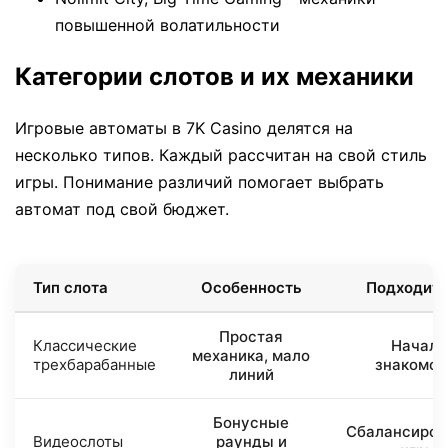
повышенной волатильности
Категории слотов и их механики
Игровые автоматы в 7K Casino делятся на
несколько типов. Каждый рассчитан на свой стиль
игры. Понимание различий помогает выбрать
автомат под свой бюджет.
Тип слота
Особенность
Подходит 
Простая
Классические
Начала
механика, мало
трехбарабанные
знакомст
линий
Бонусные
Сбалансиров
Видеослоты
раунды и