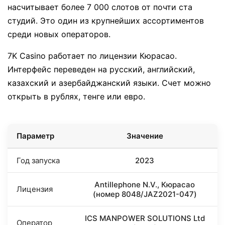
насчитывает более 7 000 слотов от почти ста
студий. Это один из крупнейших ассортиментов
среди новых операторов.
7K Casino работает по лицензии Кюрасао.
Интерфейс переведен на русский, английский,
казахский и азербайджанский языки. Счет можно
открыть в рублях, тенге или евро.
Параметр
Значение
Год запуска
2023
Antillephone N.V., Кюрасао
Лицензия
(номер 8048/JAZ2021-047)
ICS MANPOWER SOLUTIONS Ltd
Оператор