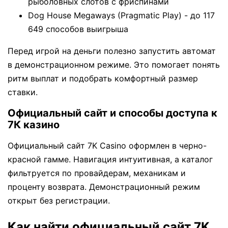
рыболовных слотов с фриспинами
Dog House Megaways (Pragmatic Play) - до 117
649 способов выигрыша
Перед игрой на деньги полезно запустить автомат
в демонстрационном режиме. Это помогает понять
ритм выплат и подобрать комфортный размер
ставки.
Официальный сайт и способы доступа к
7К казино
Официальный сайт 7K Casino оформлен в черно-
красной гамме. Навигация интуитивная, а каталог
фильтруется по провайдерам, механикам и
проценту возврата. Демонстрационный режим
открыт без регистрации.
Как найти официальный сайт 7K