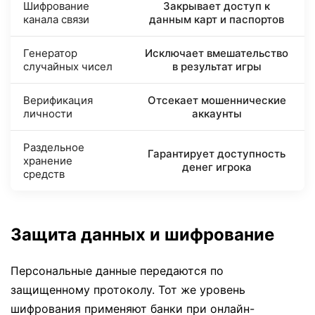
Шифрование
Закрывает доступ к
канала связи
данным карт и паспортов
Генератор
Исключает вмешательство
случайных чисел
в результат игры
Верификация
Отсекает мошеннические
личности
аккаунты
Раздельное
Гарантирует доступность
хранение
денег игрока
средств
Защита данных и шифрование
Персональные данные передаются по
защищенному протоколу. Тот же уровень
шифрования применяют банки при онлайн-