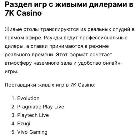
Раздел игр с живыми дилерами в
7K Casino
Живые столы транслируются из реальных студий в
прямом эфире. Раунды ведут профессиональные
дилеры, а ставки принимаются в режиме
реального времени. Этот формат сочетает
атмосферу наземного зала и удобство онлайн-
игры.
Поставщики живых игр в 7K Casino:
Evolution
Pragmatic Play Live
Playtech Live
Ezugi
Vivo Gaming