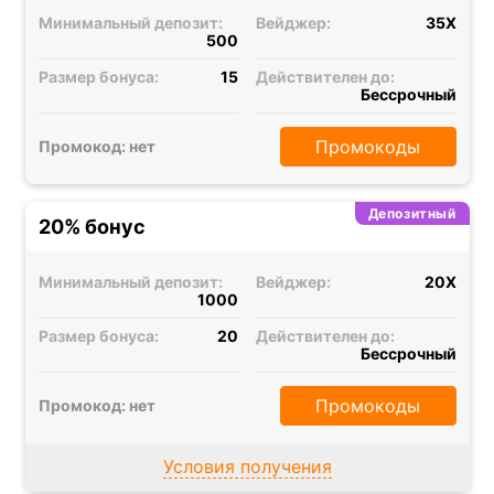
Минимальный депозит:
Вейджер:
35X
500
Размер бонуса:
15
Действителен до:
Бессрочный
Промокоды
Промокод: нет
Депозитный
20% бонус
Минимальный депозит:
Вейджер:
20X
1000
Размер бонуса:
20
Действителен до:
Бессрочный
Промокоды
Промокод: нет
Условия получения