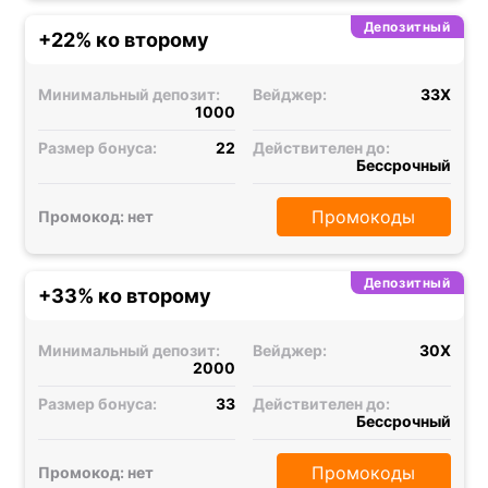
Депозитный
+22% ко второму
Минимальный депозит:
Вейджер:
33X
1000
Размер бонуса:
22
Действителен до:
Бессрочный
Промокоды
Промокод: нет
Депозитный
+33% ко второму
Минимальный депозит:
Вейджер:
30X
2000
Размер бонуса:
33
Действителен до:
Бессрочный
Промокоды
Промокод: нет