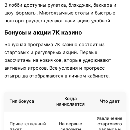
В лобби доступны рулетка, блэкджек, баккара и
шоу-форматы. Многоязычные столы и быстрые
повторы раундов делают навигацию удобной
Бонусы и акции 7К казино
Бонусная программа 7К казино состоит из
стартовых и регулярных акций. Первые
рассчитаны на новичков, вторые удерживают
активных игроков. Все условия и прогресс
отыгрыша отображаются в личном кабинете.
Когда
Тип бонуса
Что дает
начисляется
Увеличение
Приветственный
На первые
стартового
пакет
депозиты
баланса и