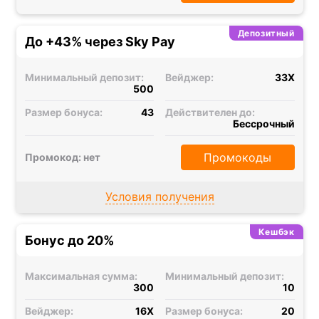
Депозитный
До +43% через Sky Pay
Минимальный депозит:
Вейджер:
33X
500
Размер бонуса:
43
Действителен до:
Бессрочный
Промокоды
Промокод: нет
Условия получения
Кешбэк
Бонус до 20%
Максимальная сумма:
Минимальный депозит:
300
10
Вейджер:
16X
Размер бонуса:
20