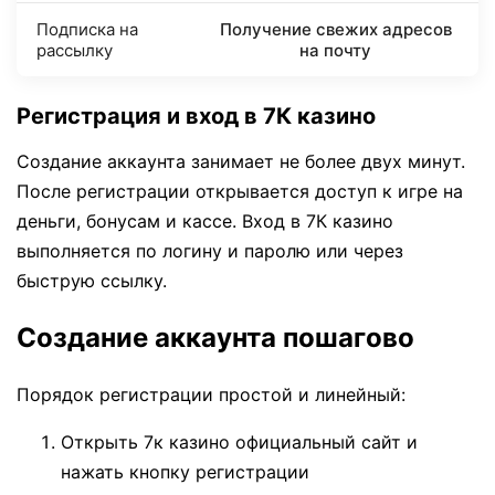
Подписка на
Получение свежих адресов
рассылку
на почту
Регистрация и вход в 7К казино
Создание аккаунта занимает не более двух минут.
После регистрации открывается доступ к игре на
деньги, бонусам и кассе. Вход в 7К казино
выполняется по логину и паролю или через
быструю ссылку.
Создание аккаунта пошагово
Порядок регистрации простой и линейный:
Открыть 7к казино официальный сайт и
нажать кнопку регистрации