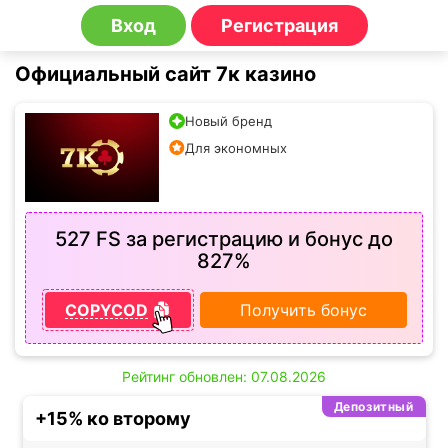
Вход
Регистрация
Официальный сайт 7к казино
Новый бренд
Для экономных
527 FS за регистрацию и бонус до
827%
COPYCOD
Получить бонус
Рейтинг обновлен: 07.08.2026
Депозитный
+15% ко второму