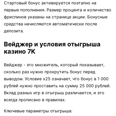
Стартовый бонус активируется поэтапно на
первые пополнения. Размер процента и количество
фриспинов указаны на странице акции. Бонусные
средства начисляются автоматически после
депозита.
Вейджер и условия отыгрыша
казино 7К
Вейджер - это множитель, который показывает,
сколько раз нужно прокрутить бонус перед
выводом. Условие x25 означает, что бонус в 1 000
рублей нужно проставить на сумму 25 000 рублей.
Вклад разных игр в отыгрыш различается, и это
всегда прописано в правилах.
Ключевые параметры отыгрыша: