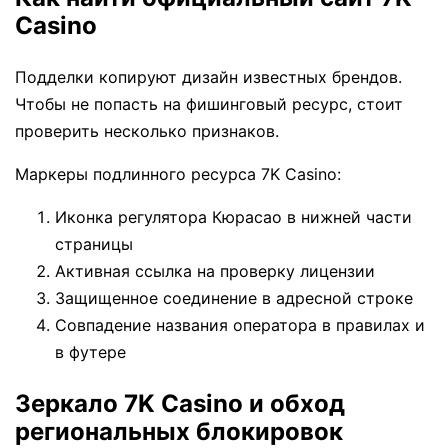
Casino
Подделки копируют дизайн известных брендов.
Чтобы не попасть на фишинговый ресурс, стоит
проверить несколько признаков.
Маркеры подлинного ресурса 7K Casino:
Иконка регулятора Кюрасао в нижней части
страницы
Активная ссылка на проверку лицензии
Защищенное соединение в адресной строке
Совпадение названия оператора в правилах и
в футере
Зеркало 7K Casino и обход
региональных блокировок