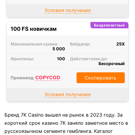
Условия получения
Бездепозитный
100 FS новичкам
Максимальная сумма:
Вейджер:
25X
5 000
Фриспины:
100
Действителен до:
Бессрочный
COPYCOD
Скопировать
Промокод:
Условия получения
Бренд 7K Casino вышел на рынок в 2023 году. За
короткий срок казино 7К заняло заметное место в
русскоязычном сегменте гемблинга. Каталог