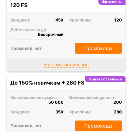
Фриспины
120 FS
Вейджер:
45X
Фриспины:
120
Действителен до:
Бессрочный
Промокоды
Промокод: нет
Условия получения
Приветственный
До 150% новичкам + 280 FS
Максимальная сумма:
Минимальный депозит:
50 000
200
Вейджер:
35X
Фриспины:
280
Промокоды
Промокод: нет